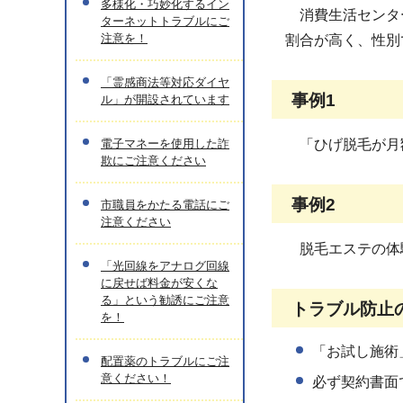
多様化・巧妙化するイン
消費生活センター
ターネットトラブルにご
注意を！
割合が高く、性別
「霊感商法等対応ダイヤ
事例1
ル」が開設されています
電子マネーを使用した詐
「ひげ脱毛が月額
欺にご注意ください
事例2
市職員をかたる電話にご
注意ください
脱毛エステの体験
「光回線をアナログ回線
に戻せば料金が安くな
る」という勧誘にご注意
トラブル防止
を！
「お試し施術
配置薬のトラブルにご注
意ください！
必ず契約書面