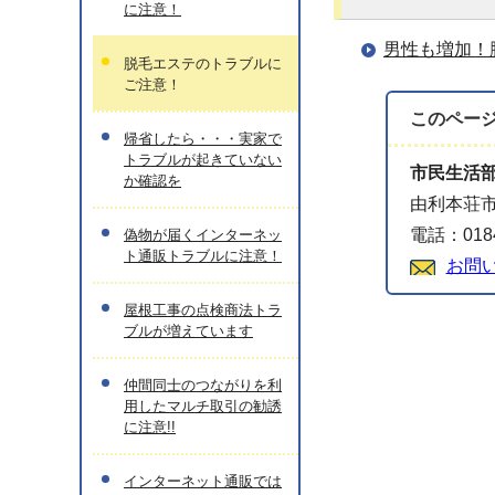
に注意！
男性も増加！
脱毛エステのトラブルに
ご注意！
このペー
帰省したら・・・実家で
トラブルが起きていない
市民生活
か確認を
由利本荘市
電話：0184
偽物が届くインターネッ
ト通販トラブルに注意！
お問
屋根工事の点検商法トラ
ブルが増えています
仲間同士のつながりを利
用したマルチ取引の勧誘
に注意!!
インターネット通販では