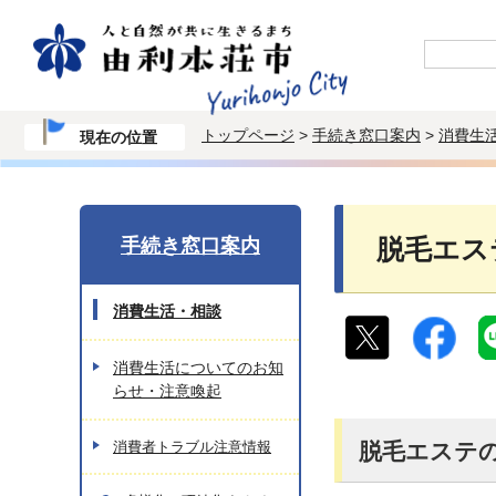
トップページ
>
手続き窓口案内
>
消費生
現在の位置
手続き窓口案内
脱毛エス
消費生活・相談
消費生活についてのお知
らせ・注意喚起
消費者トラブル注意情報
脱毛エステ