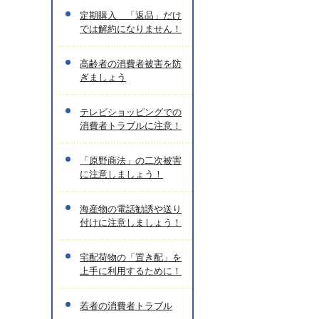
定期購入 「返品」だけ
では解約になりません！
高齢者の消費者被害を防
ぎましょう
テレビショッピングでの
消費者トラブルに注意！
「原野商法」の二次被害
に注意しましょう！
海産物の電話勧誘や送り
付けに注意しましょう！
宅配荷物の「置き配」を
上手に利用するために！
若者の消費者トラブル