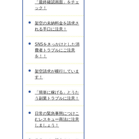
「最終確認画面」をチェ
ック！
架空の未納料金を請求さ
れる手口に注意！
SNSをきっかけとした消
費者トラブルにご注意
を！！
架空請求が横行していま
す！
「簡単に稼げる」とうた
う副業トラブルに注意！
日常の緊急事態につけこ
むレスキュー商法に注意
しましょう！