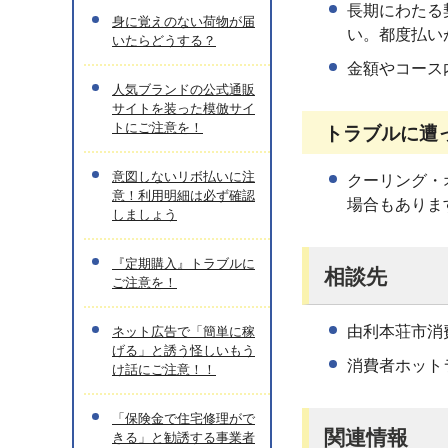
長期にわたる
身に覚えのない荷物が届
い。都度払い
いたらどうする？
金額やコース
人気ブランドの公式通販
サイトを装った模倣サイ
トにご注意を！
トラブルに遭
意図しないリボ払いに注
クーリング・
意！利用明細は必ず確認
場合もありま
しましょう
『定期購入』トラブルに
相談先
ご注意を！
由利本荘市消費
ネット広告で「簡単に稼
げる」と誘う怪しいもう
消費者ホット
け話にご注意！！
「保険金で住宅修理がで
関連情報
きる」と勧誘する事業者