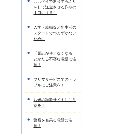
〇〇ペイで返金するふり
をして送金させる詐欺の
手口に注意！
入学・就職など新生活の
スタートでつまずかない
ために
「電話が使えなくなる」
とかたる不審な電話に注
意！
フリマサービスでのトラ
ブルにご注意を！
お米の詐欺サイトにご注
意を！
警察を名乗る電話に注
意！