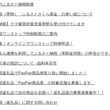
のふるさと納税制度
税（寄附）「ふるさとさくら基金」の使い道について
納税】クマ被害対策支援寄附を受け付けています
税ワンストップ特例制度のご案内
単！オンラインでワンストップ特例申請！
タル連携を利用してふるさと納税（寄附金控除）の申告ができ
託者の指定について - 由利本荘市
税返礼品でPayPay商品券取り扱い開始しました！
税返礼品「PayPay商品券」の対象店舗を募集します。
税返礼品で自社商品を全国へ！返礼品協力事業者募集中！！
税（返礼品）に関する問い合わせ