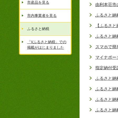
市産品を見る
由利本荘市
ふるさと納
市内事業者を見る
【ふるさと
ふるさと納税
ふるさと納
「Vふるさと納税」での
スマホで簡
掲載がはじまりました
マイナポー
指定納付受
ふるさと納
ふるさと納
ふるさと納
ふるさと納