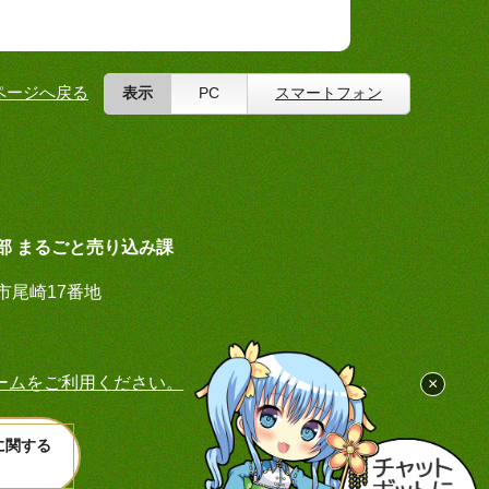
ページへ戻る
表示
PC
スマートフォン
部 まるごと売り込み課
荘市尾崎17番地
ームをご利用ください。
×
に関する