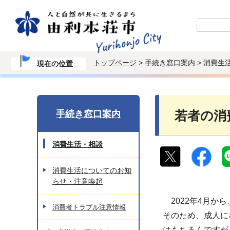
トップページ
>
手続き窓口案内
>
消費生
現在の位置
手続き窓口案内
若者の消
消費生活・相談
消費生活についてのお知
らせ・注意喚起
2022年4月か
消費者トラブル注意情報
そのため、成人に
はもちろんですが