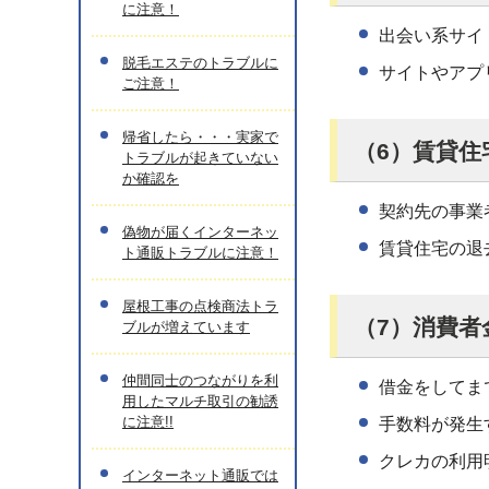
に注意！
出会い系サイ
脱毛エステのトラブルに
サイトやアプ
ご注意！
帰省したら・・・実家で
（6）賃貸住
トラブルが起きていない
か確認を
契約先の事業
偽物が届くインターネッ
賃貸住宅の退
ト通販トラブルに注意！
屋根工事の点検商法トラ
（7）消費
ブルが増えています
仲間同士のつながりを利
借金をしてま
用したマルチ取引の勧誘
に注意!!
手数料が発生
クレカの利用
インターネット通販では