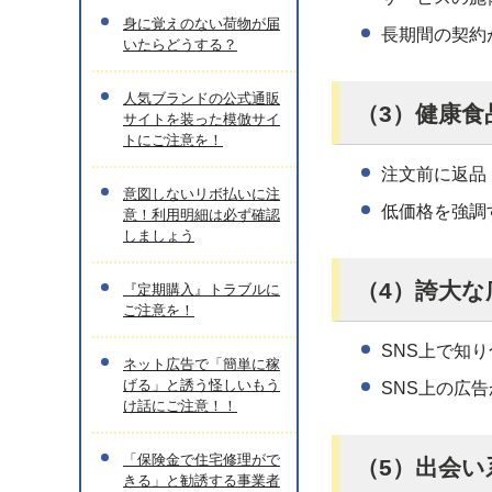
身に覚えのない荷物が届
長期間の契約
いたらどうする？
人気ブランドの公式通販
（3）健康食
サイトを装った模倣サイ
トにご注意を！
注文前に返品
意図しないリボ払いに注
低価格を強調
意！利用明細は必ず確認
しましょう
（4）誇大な
『定期購入』トラブルに
ご注意を！
SNS上で知
ネット広告で「簡単に稼
げる」と誘う怪しいもう
SNS上の広
け話にご注意！！
「保険金で住宅修理がで
（5）出会い
きる」と勧誘する事業者