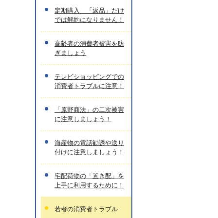
定期購入 「返品」だけ
では解約になりません！
高齢者の消費者被害を防
ぎましょう
テレビショッピングでの
消費者トラブルに注意！
「原野商法」の二次被害
に注意しましょう！
海産物の電話勧誘や送り
付けに注意しましょう！
宅配荷物の「置き配」を
上手に利用するために！
若者の消費者トラブル