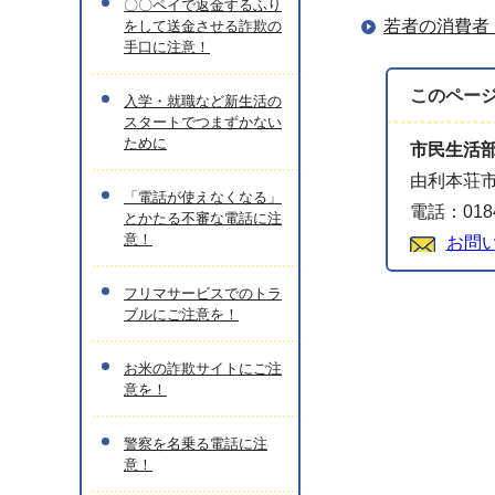
〇〇ペイで返金するふり
若者の消費者
をして送金させる詐欺の
手口に注意！
このペー
入学・就職など新生活の
スタートでつまずかない
ために
市民生活
由利本荘市
「電話が使えなくなる」
電話：0184
とかたる不審な電話に注
意！
お問
フリマサービスでのトラ
ブルにご注意を！
お米の詐欺サイトにご注
意を！
警察を名乗る電話に注
意！