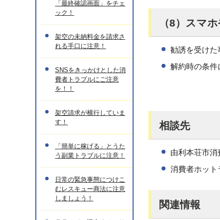
「最終確認画面」をチェ
ック！
（8）スマホ
架空の未納料金を請求さ
れる手口に注意！
勧誘を受けた
解約時の条件
SNSをきっかけとした消
費者トラブルにご注意
を！！
架空請求が横行していま
す！
相談先
「簡単に稼げる」とうた
由利本荘市消費
う副業トラブルに注意！
消費者ホット
日常の緊急事態につけこ
むレスキュー商法に注意
しましょう！
関連情報