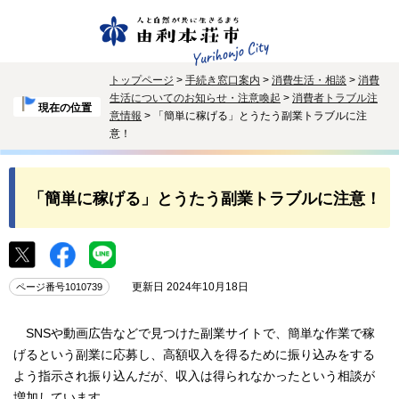
トップページ
>
手続き窓口案内
>
消費生活・相談
>
消費
生活についてのお知らせ・注意喚起
>
消費者トラブル注
現在の位置
意情報
> 「簡単に稼げる」とうたう副業トラブルに注
意！
「簡単に稼げる」とうたう副業トラブルに注意！
更新日 2024年10月18日
ページ番号1010739
SNSや動画広告などで見つけた副業サイトで、簡単な作業で稼
げるという副業に応募し、高額収入を得るために振り込みをする
よう指示され振り込んだが、収入は得られなかったという相談が
増加しています。