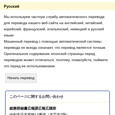
Русский
Мы используем частную службу автоматического перевода
для перевода нашего веб-сайта на английский, китайский,
корейский, французский, итальянский, немецкий и русский
языки.
Машинный перевод с помощью автоматической системы
перевода не всегда означает, что перевод является точным.
Оригинальное содержание японской страницы перед
переводом может отличаться, поэтому, пожалуйста, поймите
это перед ее использованием.
Начать перевод
このページに関する
お問い合わせ
総務部秘書広報課広報広聴班
由利本荘市尾崎17番地（本庁舎2階）