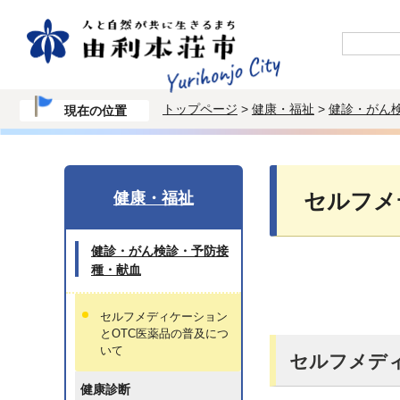
トップページ
>
健康・福祉
>
健診・がん
現在の位置
健康・福祉
セルフメ
健診・がん検診・予防接
種・献血
セルフメディケーション
とOTC医薬品の普及につ
いて
セルフメデ
健康診断