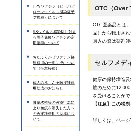
HPVワクチン（ヒトパピ
OTC（Over
ローマウイルス感染症予
防接種）について
OTC医薬品とは
RSウイルス感染症に対す
品）から転用され
る母子免疫ワクチンの定
購入の際は薬剤師
期接種について
おたふくかぜワクチン接
セルフメデ
種費用の一部助成につい
て（任意接種）
健康の保持増進及
成人の風しん予防接種費
族のために12,0
用助成のお知らせ
を受けることがで
骨髄移植等の医療行為に
【注意】この税制
より免疫を消失した方へ
の再接種費用の助成につ
いて
詳しくは、ページ