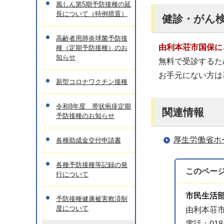
風しん第5期予防接種の延
長について（特例措置）
健診・がん
高齢者用肺炎球菌予防接
由利本荘市国保に
種（定期予防接種）のお
知らせ
無料で受診するた
お手元にない方は
新型コロナワクチン接種
令和8年度 帯状疱疹定期
関連情報
予防接種のお知らせ
厚生労働省ホ
各種助成金交付申請書
各種予防接種等記録の発
このペー
行について
市民生活
予防接種健康被害救済制
度について
由利本荘市
電話：0184