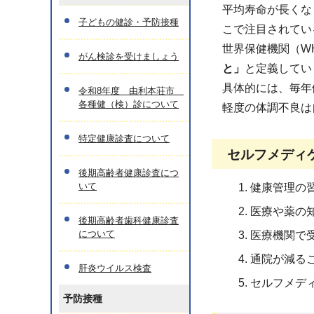
平均寿命が長くな
子どもの健診・予防接種
こで注目されてい
世界保健機関（W
がん検診を受けましょう
と」
と定義してい
具体的には、毎年
令和8年度 由利本荘市
各種健（検）診について
軽度の体調不良は
特定健康診査について
セルフメディ
後期高齢者健康診査につ
いて
健康管理の
医療や薬の
後期高齢者歯科健康診査
について
医療機関で
通院が減る
肝炎ウイルス検査
セルフメデ
予防接種