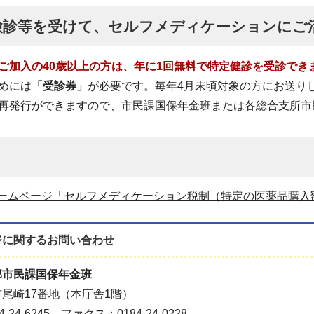
検診等を受けて、セルフメディケーションにご
ご加入の40歳以上の方は、年に1回無料で特定健診を受診でき
めには
「受診券」
が必要です。毎年4月末頃対象の方にお送り
再発行ができますので、市民課国保年金班または各総合支所市
ームページ「セルフメディケーション税制（特定の医薬品購入
ジに関する
お問い合わせ
部市民課国保年金班
尾崎17番地（本庁舎1階）
-24-6245 ファクス：0184-24-0228