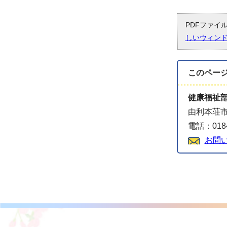
PDFファイ
しいウィン
このペー
健康福祉
由利本荘
電話：0184
お問