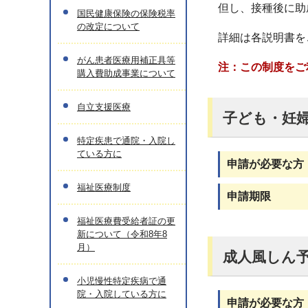
但し、接種後に助
国民健康保険の保険税率
の改定について
詳細は各説明書を
がん患者医療用補正具等
注：この制度をご
購入費助成事業について
自立支援医療
子ども・妊
特定疾患で通院・入院し
ている方に
申請が必要な方
福祉医療制度
申請期限
福祉医療費受給者証の更
新について（令和8年8
月）
成人風しん
小児慢性特定疾病で通
院・入院している方に
申請が必要な方