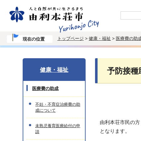
トップページ
>
健康・福祉
>
医療費の助
現在の位置
健康・福祉
予防接種
医療費の助成
不妊・不育症治療費の助
成について
由利本荘市民の方
未熟児養育医療給付の申
となります。
請