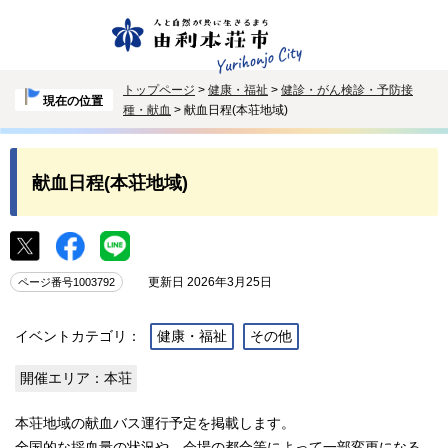
トップページ
>
健康・福祉
>
健診・がん検診・予防接
現在の位置
種・献血
> 献血日程(本荘地域)
献血日程(本荘地域)
更新日 2026年3月25日
ページ番号1003792
イベントカテゴリ：
健康・福祉
その他
開催エリア：本荘
本荘地域の献血バス運行予定を掲載します。
全国的な採血量の状況や、会場の都合等によって一部変更になる