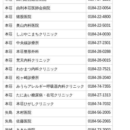
本荘
由利本荘医師会病院
0184-22-0054
本荘
猪股医院
0184-22-4800
本荘
奥山内科医院
0184-22-5031
本荘
しぶやこまちクリニック
0184-24-0030
本荘
中央線診療所
0184-27-2301
本荘
本荘整形外科
0184-28-0288
本荘
梵天内科クリニック
0184-28-0015
本荘
わかまつ内科クリニック
0184-22-7521
本荘
松ヶ崎診療所
0184-28-2040
本荘
みうらアレルギー呼吸器内科クリニック
0184-74-7355
本荘
たにあい糖尿病・在宅クリニック
0184-27-1313
本荘
本荘ひがしクリニック
0184-74-7032
矢島
木村医院
0184-56-2005
矢島
佐藤医院
0184-56-2065
岩城
あきた病院
0184-73-2002