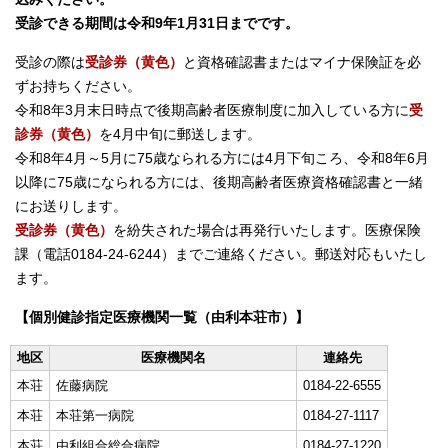
受診できる期間は令和9年1月31日までです。
受診の際は
受診券（黄色）
と資格確認書またはマイナ保険証を必
ずお持ちください。
令和8年3月末日時点で後期高齢者医療制度に加入している方に
受
診券（黄色）
を4月中旬に郵送します。
令和8年4月～5月に75歳なられる方には4月下旬ころ、令和8年6月
以降に75歳になられる方には、後期高齢者医療資格確認書と一緒
にお送りします。
受診券（黄色）
を紛失された場合は再発行いたします。医療保険
課（電話0184-24-6244）までご連絡ください。郵送対応もいたし
ます。
【個別健診指定医療機関一覧（由利本荘市）】
地区
医療機関名
連絡先
本荘
佐藤病院
0184-22-6555
本荘
本荘第一病院
0184-27-1117
本荘
由利組合総合病院
0184-27-1220