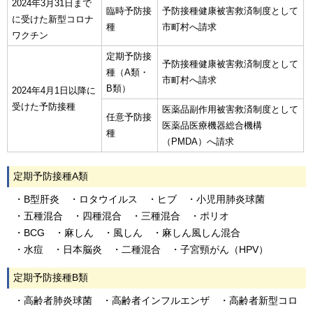
2024年3月31日まで
臨時予防接
予防接種健康被害救済制度として
に受けた新型コロナ
種
市町村へ請求
ワクチン
定期予防接
予防接種健康被害救済制度として
種（A類・
市町村へ請求
B類）
2024年4月1日以降に
受けた予防接種
医薬品副作用被害救済制度として
任意予防接
医薬品医療機器総合機構
種
（PMDA）へ請求
定期予防接種A類
・B型肝炎 ・ロタウイルス ・ヒブ ・小児用肺炎球菌
・五種混合 ・四種混合 ・三種混合 ・ポリオ
・BCG ・麻しん ・風しん ・麻しん風しん混合
・水痘 ・日本脳炎 ・二種混合 ・子宮頸がん（HPV）
定期予防接種B類
・高齢者肺炎球菌 ・高齢者インフルエンザ ・高齢者新型コロ