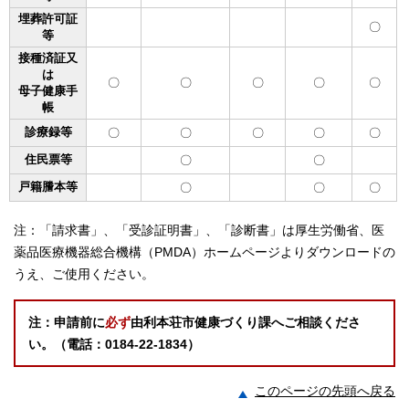
埋葬許可証
〇
等
接種済証又
は
〇
〇
〇
〇
〇
母子健康手
帳
診療録等
〇
〇
〇
〇
〇
住民票等
〇
〇
戸籍謄本等
〇
〇
〇
注：「請求書」、「受診証明書」、「診断書」は厚生労働省、医
薬品医療機器総合機構（PMDA）ホームページよりダウンロードの
うえ、ご使用ください。
注：申請前に
必ず
由利本荘市健康づくり課へご相談くださ
い。（電話：0184-22-1834）
このページの先頭へ戻る