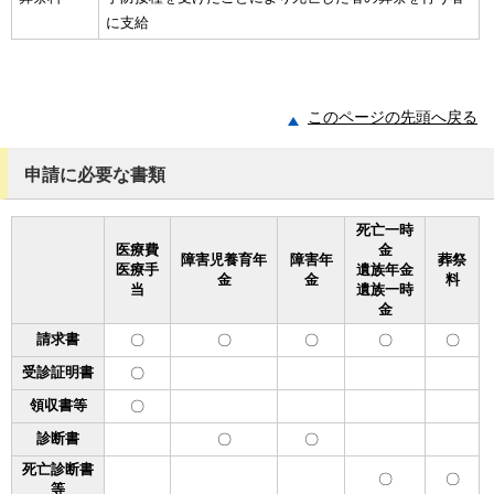
に支給
このページの先頭へ戻る
申請に必要な書類
死亡一時
医療費
金
障害児養育年
障害年
葬祭
医療手
遺族年金
金
金
料
当
遺族一時
金
請求書
〇
〇
〇
〇
〇
受診証明書
〇
領収書等
〇
診断書
〇
〇
死亡診断書
〇
〇
等