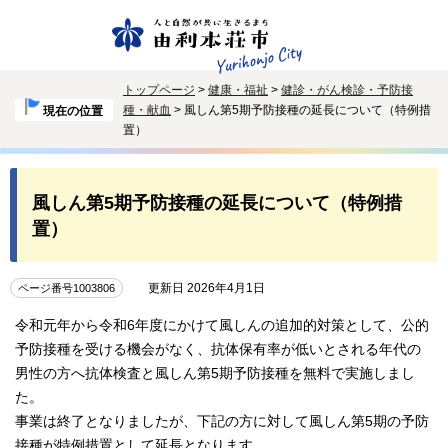
トップページ
>
健康・福祉
>
健診・がん検診・予防接
種・献血
> 風しん第5期予防接種の延長について（特例措
現在の位置
置）
風しん第5期予防接種の延長について（特例措
置）
更新日 2026年4月1日
ページ番号1003806
令和元年から令和6年度にかけて風しんの追加的対策として、公的
予防接種を受ける機会がなく、抗体保有率が低いとされる年代の
男性の方へ抗体検査と風しん第5期予防接種を無料で実施しまし
た。
事業は終了となりましたが、下記の方に対して風しん第5期の予防
接種が特例措置として延長となります。