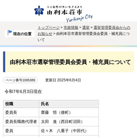
トップページ
>
市政情報
>
選挙
>
選挙管理委員会からの
お知らせ
> 由利本荘市選挙管理委員会委員・補充員につ
現在の位置
いて
由利本荘市選挙管理委員会委員・補充員について
更新日 2025年6月4日
ページ番号1005389
令和7年6月3日現在
役職
氏名
委員長
齋藤 悟（後町）
委員長職務代理者
太田 進（西目町沼田）
委員
佐々木 八重子（中田代）