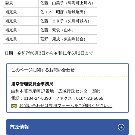
委員
佐藤 由美子（鳥海町上川内）
補充員
佐々木 昭彦（岩城亀田）
補充員
佐藤 まき子（矢島町城内）
補充員
佐藤 繁俊（山本）
補充員
荘野 康成（東由利舘合）
任期：令和7年6月3日から令和11年6月2日まで
このページに関する
お問い合わせ
選挙管理委員会事務局
由利本荘市尾崎17番地（広域行政センター3階）
電話：0184-24-6390 ファクス：0184-23-5055
お問い合わせは専用フォームをご利用ください。
市政情報