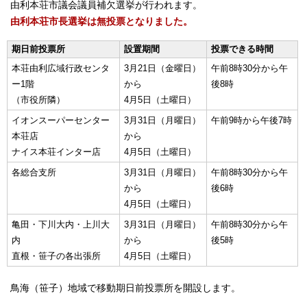
由利本荘市議会議員補欠選挙が行われます。
由利本荘市長選挙は無投票となりました。
期日前投票所
設置期間
投票できる時間
本荘由利広域行政センタ
3月21日（金曜日）
午前8時30分から午
ー1階
から
後8時
（市役所隣）
4月5日（土曜日）
イオンスーパーセンター
3月31日（月曜日）
午前9時から午後7時
本荘店
から
ナイス本荘インター店
4月5日（土曜日）
各総合支所
3月31日（月曜日）
午前8時30分から午
から
後6時
4月5日（土曜日）
亀田・下川大内・上川大
3月31日（月曜日）
午前8時30分から午
内
から
後5時
直根・笹子の各出張所
4月5日（土曜日）
鳥海（笹子）地域で移動期日前投票所を開設します。