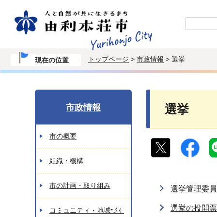
トップページ
>
市政情報
> 選挙
現在の位置
市政情報
選挙
市の概要
組織・機構
市の計画・取り組み
選挙管理委員
選挙の投開票
コミュニティ・地域づく