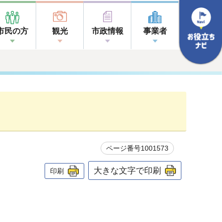
市民の方
観光
市政情報
事業者
ページ番号1001573
大きな文字で印刷
印刷