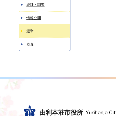
統計・調査
情報公開
選挙
監査
由利本荘市役所