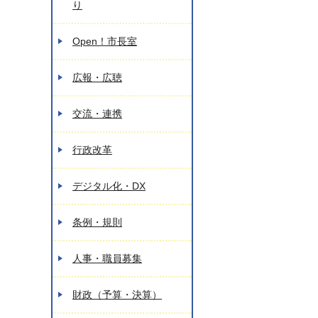
り
Open！市長室
広報・広聴
交流・連携
行政改革
デジタル化・DX
条例・規則
人事・職員募集
財政（予算・決算）