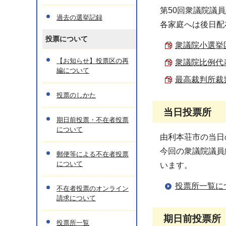
第50回衆議院議
過去の選挙記録
各家庭へは後日配
投票について
衆議院小選挙区
【お知らせ】投票区の再
衆議院比例代表
編について
最高裁判所裁判
投票のしかた
当日投票所
期日前投票・不在者投票
について
由利本荘市の当日
今回の衆議院議員
郵便等による不在者投票
について
います。
投票所一覧に
不在者投票のオンライン
請求について
期日前投票所
投票所一覧