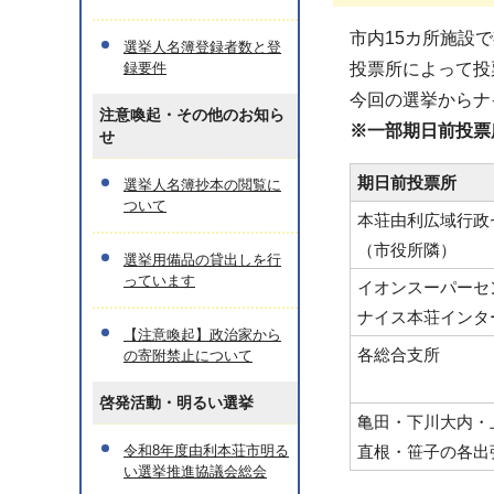
市内15カ所施設
選挙人名簿登録者数と登
録要件
投票所によって投
今回の選挙からナ
注意喚起・その他のお知ら
※一部期日前投票
せ
期日前投票所
選挙人名簿抄本の閲覧に
ついて
本荘由利広域行政
（市役所隣）
選挙用備品の貸出しを行
っています
イオンスーパーセ
ナイス本荘インタ
【注意喚起】政治家から
各総合支所
の寄附禁止について
啓発活動・明るい選挙
亀田・下川大内・
令和8年度由利本荘市明る
直根・笹子の各出
い選挙推進協議会総会