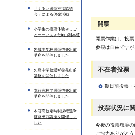
「明るい選挙推進協議
会」による啓発活動
開票
小学生の投票体験＠しご
とーーいあきたin由利本荘
開票作業は、投票
参観は自由ですが
岩城中学校選挙啓発出前
講座を開催しました
不在者投票
矢島中学校選挙啓発出前
講座を開催しました
期日前投票・
本荘高校で選挙啓発出前
講座を開催しました
投票状況に
本荘高校定時制課程選挙
啓発出前講座を開催しま
した
今後の投票環境の
ご協力ありがとう