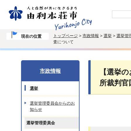
トップページ
>
市政情報
>
選挙
>
選挙管
現在の位置
査について
市政情報
【選挙の
所裁判官
選挙
選挙管理委員会からのお
知らせ
選挙管理委員会