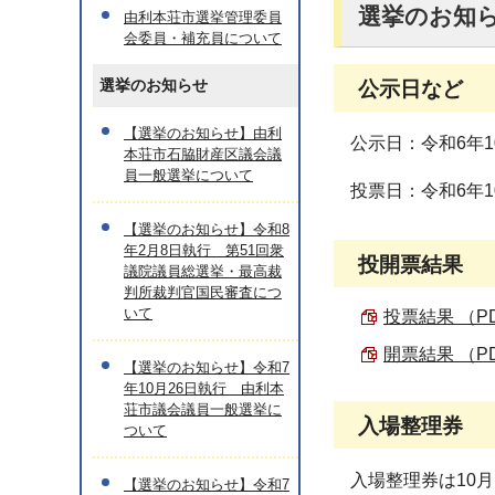
選挙のお知
由利本荘市選挙管理委員
会委員・補充員について
選挙のお知らせ
公示日など
【選挙のお知らせ】由利
公示日：令和6年1
本荘市石脇財産区議会議
員一般選挙について
投票日：令和6年1
【選挙のお知らせ】令和8
年2月8日執行 第51回衆
投開票結果
議院議員総選挙・最高裁
判所裁判官国民審査につ
いて
投票結果 （PDF
開票結果 （PDF
【選挙のお知らせ】令和7
年10月26日執行 由利本
荘市議会議員一般選挙に
入場整理券
ついて
入場整理券は10
【選挙のお知らせ】令和7