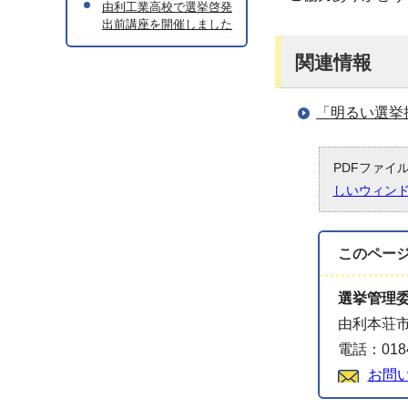
由利工業高校で選挙啓発
出前講座を開催しました
関連情報
「明るい選挙
PDFファイ
しいウィン
このペー
選挙管理
由利本荘市
電話：0184
お問