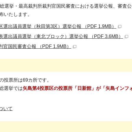
員総選挙・最高裁判所裁判官国民審査における選挙公報、審査
布いたします。
選出議員選挙（秋田第3区）選挙公報 （PDF 1.9MB）
選出議員選挙（東北ブロック）選挙公報 （PDF 3.6MB）
官国民審査公報 （PDF 1.9MB）
の投票所は69カ所です。
総選挙では
矢島第4投票区の投票所「日新館」が「矢島インフォ
ついて