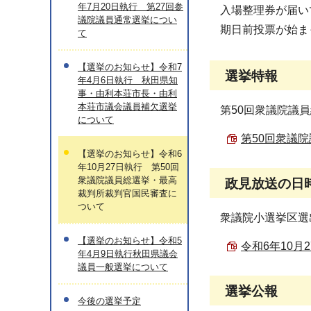
年7月20日執行 第27回参
入場整理券が届い
議院議員通常選挙につい
期日前投票が始ま
て
【選挙のお知らせ】令和7
選挙特報
年4月6日執行 秋田県知
事・由利本荘市長・由利
本荘市議会議員補欠選挙
第50回衆議院議
について
第50回衆議院
【選挙のお知らせ】令和6
年10月27日執行 第50回
衆議院議員総選挙・最高
政見放送の日
裁判所裁判官国民審査に
ついて
衆議院小選挙区選
【選挙のお知らせ】令和5
令和6年10月
年4月9日執行秋田県議会
議員一般選挙について
選挙公報
今後の選挙予定