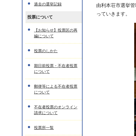
過去の選挙記録
由利本荘市選挙管
っていきます。
投票について
【お知らせ】投票区の再
編について
投票のしかた
期日前投票・不在者投票
について
郵便等による不在者投票
について
不在者投票のオンライン
請求について
投票所一覧