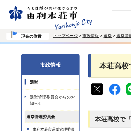
トップページ
>
市政情報
>
選挙
>
選挙管
現在の位置
市政情報
本荘高校
選挙
選挙管理委員会からのお
知らせ
選挙管理委員会
本荘高校で
由利本荘市選挙管理委員