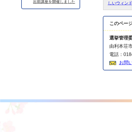
出前講座を開催しました
しいウィン
このペー
選挙管理
由利本荘市
電話：0184
お問