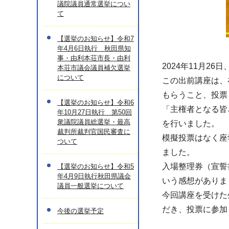
議院議員通常選挙につい
て
【選挙のお知らせ】令和7
年4月6日執行 秋田県知
事・由利本荘市長・由利
2024年11月2
本荘市議会議員補欠選挙
について
この出前講座は、
もらうこと、投票
【選挙のお知らせ】令和6
「主権者となる皆
年10月27日執行 第50回
衆議院議員総選挙・最高
を行いました。
裁判所裁判官国民審査に
模擬投票はなく座
ついて
ました。
入場整理券（宣誓
【選挙のお知らせ】令和5
年4月9日執行秋田県議会
いう感想がありま
議員一般選挙について
今回講座を受けた
だき、投票に参加
今後の選挙予定