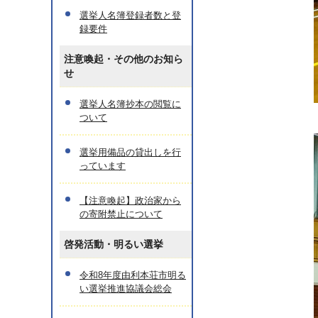
選挙人名簿登録者数と登
録要件
注意喚起・その他のお知ら
せ
選挙人名簿抄本の閲覧に
ついて
選挙用備品の貸出しを行
っています
【注意喚起】政治家から
の寄附禁止について
啓発活動・明るい選挙
令和8年度由利本荘市明る
い選挙推進協議会総会