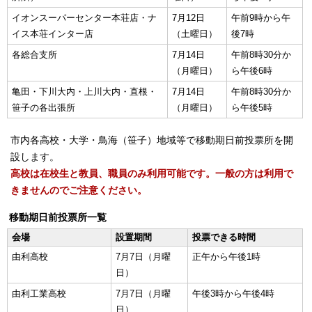
イオンスーパーセンター本荘店・ナ
7月12日
午前9時から午
イス本荘インター店
（土曜日）
後7時
各総合支所
7月14日
午前8時30分か
（月曜日）
ら午後6時
亀田・下川大内・上川大内・直根・
7月14日
午前8時30分か
笹子の各出張所
（月曜日）
ら午後5時
市内各高校・大学・鳥海（笹子）地域等で移動期日前投票所を開
設します。
高校は在校生と教員、職員のみ利用可能です。一般の方は利用で
きませんのでご注意ください。
移動期日前投票所一覧
会場
設置期間
投票できる時間
由利高校
7月7日（月曜
正午から午後1時
日）
由利工業高校
7月7日（月曜
午後3時から午後4時
日）