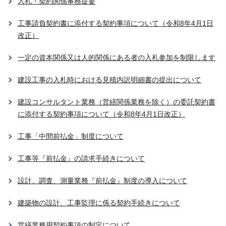
入札・契約関係事務提要
工事請負契約書に添付する契約事項について（令和8年4月1日
改正）
一定の資本関係又は人的関係にある者の入札参加を制限します
建設工事の入札時における見積内訳明細書の提出について
建設コンサルタント業務（営繕関係業務を除く）の委託契約書
に添付する契約事項について（令和8年4月1日改正）
工事「中間前払金」制度について
工事等『前払金』の請求手続きについて
設計、調査、測量業務『前払金』制度の導入について
建築物の設計、工事監理に係る契約手続きについて
営繕業務用契約事項の制定について