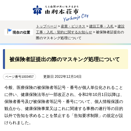
トップページ
>
産業・ビジネス
>
建設工事・入札
>
建設
工事・入札・契約に関するお知らせ
> 被保険者証提出の
現在の位置
際のマスキング処理について
被保険者証提出の際のマスキング処理について
更新日 2022年12月14日
ページ番号1003457
今般、医療保険の被保険者等記号・番号が個人単位化されること
に伴い、健康保険法等が一部改正され、令和2年10月1日以降は、
保険者番号及び被保険者等記号・番号について、個人情報保護の
観点から、健康保険事業又はこれに関連する事務の遂行等の目的
以外で告知を求めることを禁止する「告知要求制限」の規定が設
けられました。