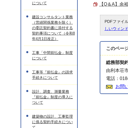
について
【Q＆A】余裕
建設コンサルタント業務
PDFファイ
（営繕関係業務を除く）
の委託契約書に添付する
しいウィン
契約事項について（令和8
年4月1日改正）
このペー
工事「中間前払金」制度
について
総務部契
由利本荘市
工事等『前払金』の請求
手続きについて
電話：0184
お問
設計、調査、測量業務
『前払金』制度の導入に
ついて
建築物の設計、工事監理
に係る契約手続きについ
て