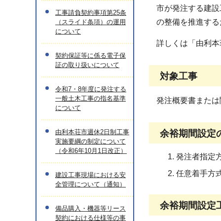
市が発注する建設
工事請負契約事項第25条
の整備を推進する
（スライド条項）の運用
について
詳しくは「由利本
契約保証等に係る電子保
証の取り扱いについて
対象工事
令和7・8年度に発注する
一般土木工事の指名基準
発注概要書または
について
由利本荘市週休2日制工事
余裕期間設定
実施要綱の制定について
（令和6年10月1日改正）
発注者指定
任意着手方
建設工事現場における安
全管理について（通知）
余裕期間設定
備品購入・機器等リース
契約における仕様等の事