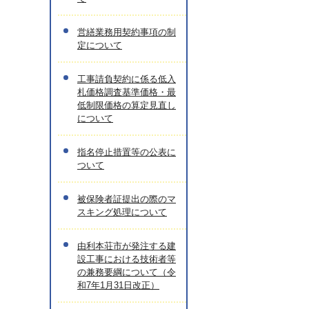
営繕業務用契約事項の制
定について
工事請負契約に係る低入
札価格調査基準価格・最
低制限価格の算定見直し
について
指名停止措置等の公表に
ついて
被保険者証提出の際のマ
スキング処理について
由利本荘市が発注する建
設工事における技術者等
の兼務要綱について（令
和7年1月31日改正）