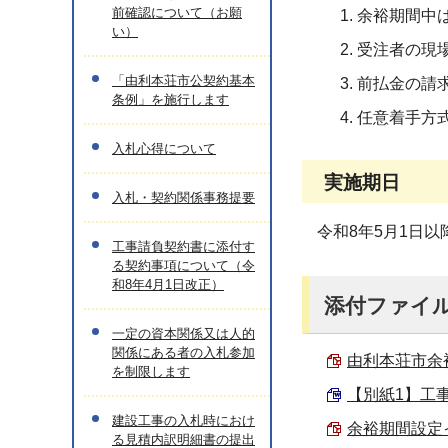
前確認について（お願
余裕期間中
い）
受注者の現
「由利本荘市公契約基本
前払金の請
条例」を施行します
任意着手方
入札心得について
実施期日
入札・契約関係事務提要
令和8年5月1日
工事請負契約書に添付す
る契約事項について（令
和8年4月1日改正）
添付ファイ
一定の資本関係又は人的
関係にある者の入札参加
由利本荘市余裕
を制限します
【別紙1】工事着
建設工事の入札時におけ
余裕期間設定イメ
る見積内訳明細書の提出