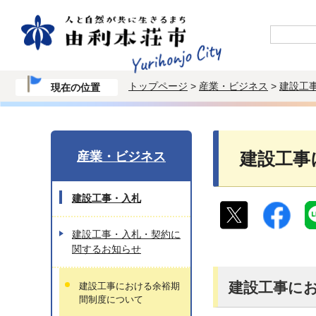
トップページ
>
産業・ビジネス
>
建設工
現在の位置
産業・ビジネス
建設工事
建設工事・入札
建設工事・入札・契約に
関するお知らせ
建設工事に
建設工事における余裕期
間制度について