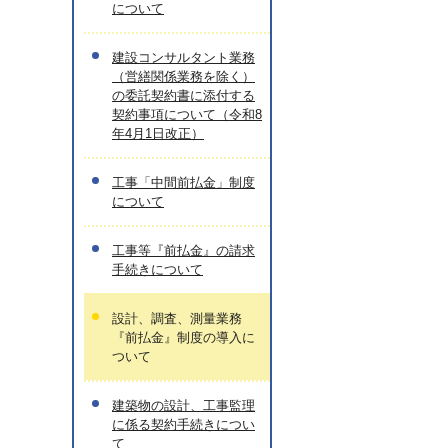
について
建設コンサルタント業務
（営繕関係業務を除く）
の委託契約書に添付する
契約事項について（令和8
年4月1日改正）
工事「中間前払金」制度
について
工事等『前払金』の請求
手続きについて
設計、調査、測量業務
『前払金』制度の導入に
ついて
建築物の設計、工事監理
に係る契約手続きについ
て