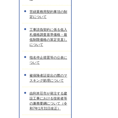
営繕業務用契約事項の制
定について
工事請負契約に係る低入
札価格調査基準価格・最
低制限価格の算定見直し
について
指名停止措置等の公表に
ついて
被保険者証提出の際のマ
スキング処理について
由利本荘市が発注する建
設工事における技術者等
の兼務要綱について（令
和7年1月31日改正）