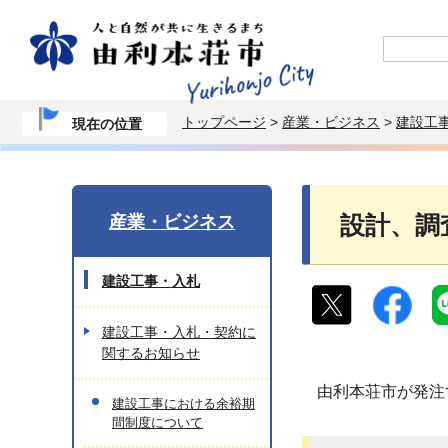
トップページ
>
産業・ビジネス
>
建設工
現在の位置
産業・ビジネス
設計、調
建設工事・入札
建設工事・入札・契約に
関するお知らせ
由利本荘市が発注
建設工事における余裕期
間制度について