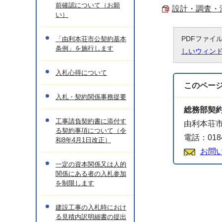
前確認について（お願
設計・調査・測
い）
PDFファイ
「由利本荘市公契約基本
条例」を施行します
しいウィン
入札心得について
このペー
入札・契約関係事務提要
総務部契
工事請負契約書に添付す
由利本荘市
る契約事項について（令
電話：0184
和8年4月1日改正）
お問
一定の資本関係又は人的
関係にある者の入札参加
を制限します
建設工事の入札時におけ
る見積内訳明細書の提出