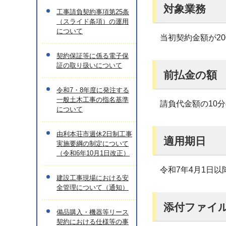
対象業務
工事請負契約事項第25条
（スライド条項）の運用
について
当初契約金額が2
契約保証等に係る電子保
証の取り扱いについて
前払金の額
令和7・8年度に発注する
一般土木工事の指名基準
請負代金額の10分
について
由利本荘市週休2日制工事
適用期日
実施要綱の制定について
（令和6年10月1日改正）
令和7年4月1日
建設工事現場における安
全管理について（通知）
添付ファイ
備品購入・機器等リース
契約における仕様等の事