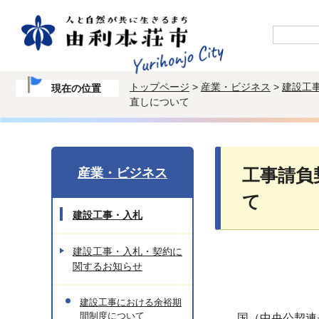
トップページ
>
産業・ビジネス
>
建設工
現在の位置
直しについて
産業・ビジネス
工事請負
て
建設工事・入札
建設工事・入札・契約に
関するお知らせ
建設工事における余裕期
間制度について
国（中央公契連モ