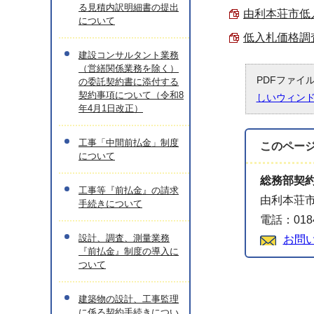
る見積内訳明細書の提出
由利本荘市低入
について
低入札価格調査
建設コンサルタント業務
（営繕関係業務を除く）
PDFファイ
の委託契約書に添付する
契約事項について（令和8
しいウィン
年4月1日改正）
工事「中間前払金」制度
このペー
について
総務部契
工事等『前払金』の請求
由利本荘市
手続きについて
電話：0184
設計、調査、測量業務
お問
『前払金』制度の導入に
ついて
建築物の設計、工事監理
に係る契約手続きについ