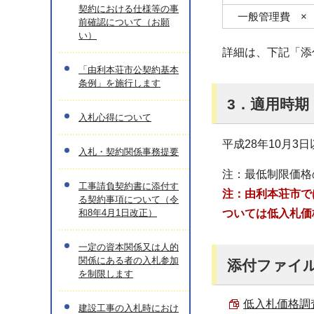
契約における仕様等の事
一般管理費 × 
前確認について（お願
い）
詳細は、下記「添
「由利本荘市公契約基本
条例」を施行します
3．適用時期
入札心得について
平成28年10月
入札・契約関係事務提要
注：最低制限価格
工事請負契約書に添付す
注：由利本荘市で
る契約事項について（令
和8年4月1日改正）
ついては低入札価
一定の資本関係又は人的
関係にある者の入札参加
添付ファイ
を制限します
低入札価格調査
建設工事の入札時におけ