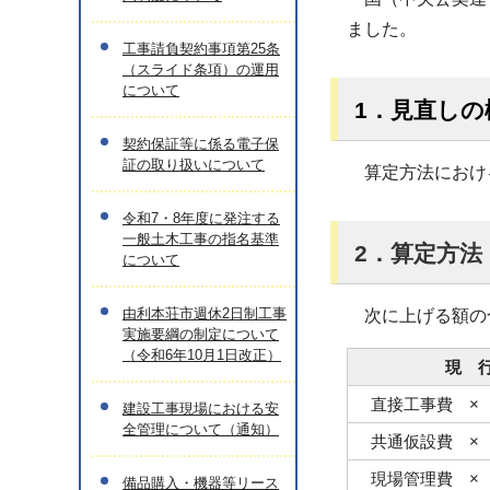
ました。
工事請負契約事項第25条
（スライド条項）の運用
について
1．見直しの
契約保証等に係る電子保
証の取り扱いについて
算定方法における
令和7・8年度に発注する
一般土木工事の指名基準
2．算定方法
について
由利本荘市週休2日制工事
次に上げる額の
実施要綱の制定について
（令和6年10月1日改正）
現 
直接工事費 × 
建設工事現場における安
全管理について（通知）
共通仮設費 × 
現場管理費 × 
備品購入・機器等リース