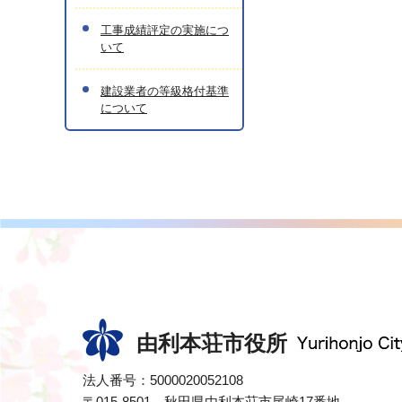
工事成績評定の実施につ
いて
建設業者の等級格付基準
について
由利本荘市役所
法人番号：5000020052108
〒015-8501 秋田県由利本荘市尾崎17番地