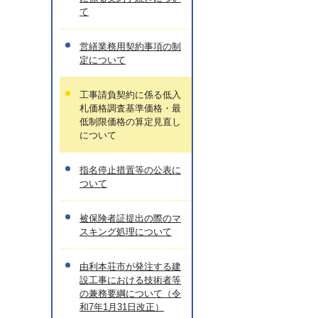
て
営繕業務用契約事項の制
定について
工事請負契約に係る低入
札価格調査基準価格・最
低制限価格の算定見直し
について
指名停止措置等の公表に
ついて
被保険者証提出の際のマ
スキング処理について
由利本荘市が発注する建
設工事における技術者等
の兼務要綱について（令
和7年1月31日改正）