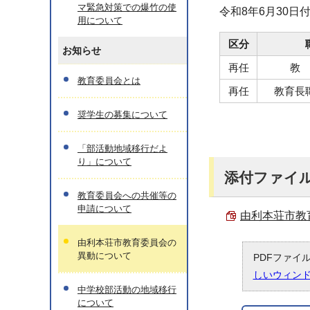
マ緊急対策での爆竹の使
令和8年6月30
用について
区分
お知らせ
再任
教
教育委員会とは
再任
教育長
奨学生の募集について
「部活動地域移行だよ
り」について
添付ファイ
教育委員会への共催等の
申請について
由利本荘市教育
由利本荘市教育委員会の
異動について
PDFファイ
しいウィン
中学校部活動の地域移行
について