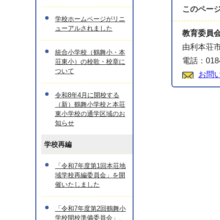
このペー
学校ホームページがリニ
ューアルされました
教育委員
由利本荘市
統合小学校（鶴舞小・本
電話：0184
荘東小）の校歌・校章に
ついて
お問
令和8年4月に開校する
（新）鶴舞小学校と本荘
東小学校の通学区域のお
知らせ
学校再編
「令和7年度第1回本荘地
域学校再編委員会」を開
催いたしました
「令和7年度第2回鶴舞小
学校開校準備委員会」、