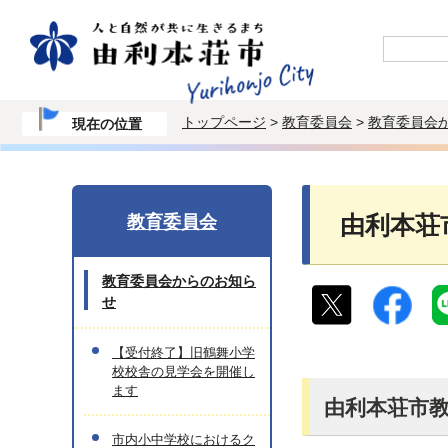
トップページ
>
教育委員会
>
教育委員会
現在の位置
教育委員会
由利本荘
教育委員会からのお知ら
せ
【受付終了】旧鶴舞小学
校校舎の見学会を開催し
ます
由利本荘市
市内小中学校におけるク