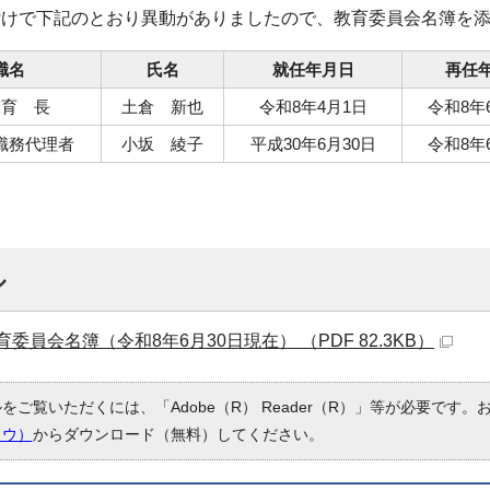
日付けで下記のとおり異動がありましたので、教育委員会名簿を
職名
氏名
就任年月日
再任
 育 長
土倉 新也
令和8年4月1日
令和8年
職務代理者
小坂 綾子
平成30年6月30日
令和8年
ル
委員会名簿（令和8年6月30日現在） （PDF 82.3KB）
ルをご覧いただくには、「Adobe（R） Reader（R）」等が必要です
ドウ）
からダウンロード（無料）してください。