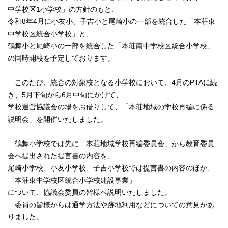
中学校区1小学校」の方針のもと、
令和8年4月に小友小、子吉小と尾崎小の一部を統合した「本荘東
中学校区統合小学校」と、
鶴舞小と尾崎小の一部を統合した「本荘南中学校区統合小学校」
の同時開校を予定しております。
このたび、統合の対象校となる小学校において、4月のPTAに続
き、5月下旬から6月中旬にかけて、
学校運営協議会の場をお借りして、「本荘地域の学校再編に係る
説明会」を開催いたしました。
鶴舞小学校では先に「本荘地域学校再編委員会」から教育委員
会へ提出された提言書の内容を、
尾崎小学校、小友小学校、子吉小学校では提言書の内容のほか、
「本荘東中学校区統合小学校建設事業」
について、協議会委員の皆様へ説明いたしました。
委員の皆様からは通学方法や跡地利用などについての意見があ
りました。