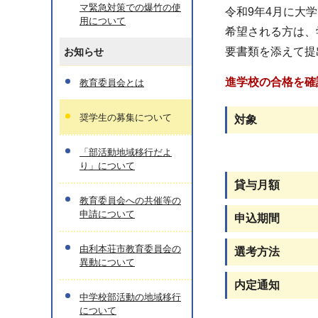
マ緊急対策での爆竹の使
令和9年4月に大
用について
希望される方は、
要書類を添えて提
お知らせ
進学校の合格を確
教育委員会とは
奨学生の募集について
対象
「部活動地域移行だよ
り」について
貸与月額
教育委員会への共催等の
申請について
申込期間
由利本荘市教育委員会の
選考方法
異動について
内定通知
中学校部活動の地域移行
について