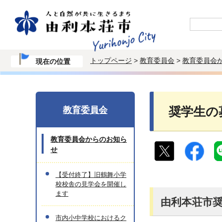
トップページ
>
教育委員会
>
教育委員会
現在の位置
教育委員会
奨学生の
教育委員会からのお知ら
せ
【受付終了】旧鶴舞小学
校校舎の見学会を開催し
ます
由利本荘市奨
市内小中学校におけるク