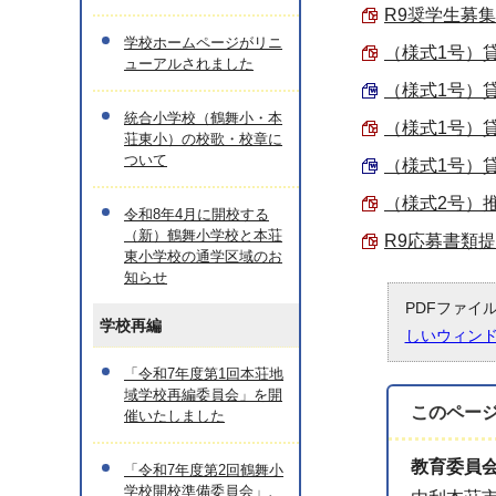
R9奨学生募集要
学校ホームページがリニ
（様式1号）貸与
ューアルされました
（様式1号）貸与
統合小学校（鶴舞小・本
（様式1号）貸与
荘東小）の校歌・校章に
ついて
（様式1号）貸与
（様式2号）推薦
令和8年4月に開校する
（新）鶴舞小学校と本荘
R9応募書類提出
東小学校の通学区域のお
知らせ
PDFファイ
学校再編
しいウィン
「令和7年度第1回本荘地
域学校再編委員会」を開
このペー
催いたしました
教育委員
「令和7年度第2回鶴舞小
学校開校準備委員会」、