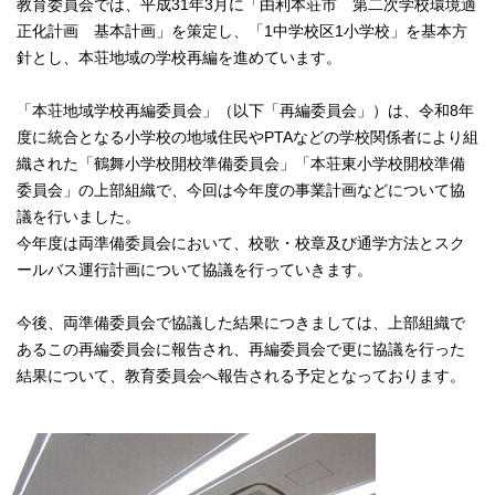
教育委員会では、平成31年3月に「由利本荘市 第二次学校環境適
正化計画 基本計画」を策定し、「1中学校区1小学校」を基本方
針とし、本荘地域の学校再編を進めています。
「本荘地域学校再編委員会」（以下「再編委員会」）は、令和8年
度に統合となる小学校の地域住民やPTAなどの学校関係者により組
織された「鶴舞小学校開校準備委員会」「本荘東小学校開校準備
委員会」の上部組織で、今回は今年度の事業計画などについて協
議を行いました。
今年度は両準備委員会において、校歌・校章及び通学方法とスク
ールバス運行計画について協議を行っていきます。
今後、両準備委員会で協議した結果につきましては、上部組織で
あるこの再編委員会に報告され、再編委員会で更に協議を行った
結果について、教育委員会へ報告される予定となっております。