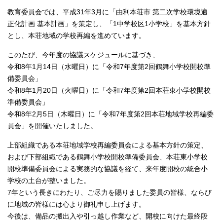
教育委員会では、平成31年3月に「由利本荘市 第二次学校環境適
正化計画 基本計画」を策定し、「1中学校区1小学校」を基本方針
とし、本荘地域の学校再編を進めています。
このたび、今年度の協議スケジュールに基づき、
令和8年1月14日（水曜日）に「令和7年度第2回鶴舞小学校開校準
備委員会」
令和8年1月20日（火曜日）に「令和7年度第2回本荘東小学校開校
準備委員会」
令和8年2月5日（木曜日）に「令和7年度第2回本荘地域学校再編委
員会」を開催いたしました。
上部組織である本荘地域学校再編委員会による基本方針の策定、
および下部組織である鶴舞小学校開校準備委員会、本荘東小学校
開校準備委員会による実務的な協議を経て、来年度開校の統合小
学校の土台が整いました。
7年という長きにわたり、ご尽力を賜りました委員の皆様、ならび
に地域の皆様には心より御礼申し上げます。
今後は、備品の搬出入や引っ越し作業など、開校に向けた最終段