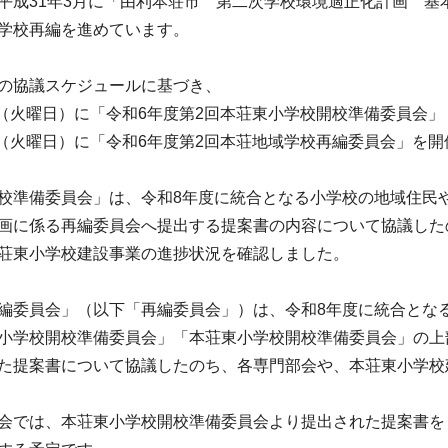
平成31年3月に「由利本荘市 第二次学校環境適正化計画 基
学校再編を進めています。
の協議スケジュールに基づき、
9日（火曜日）に「令和6年度第2回本荘東小学校開校準備委員会」
2日（火曜日）に「令和6年度第2回本荘地域学校再編委員会」を
校準備委員会」は、令和8年度に統合となる小学校の地域住民や
画に係る再編委員会へ提出する提案書の内容について協議した
荘東小学校建設事業の進捗状況を確認しました。
編委員会」（以下「再編委員会」）は、令和8年度に統合となる
小学校開校準備委員会」「本荘東小学校開校準備委員会」の上
た提案書について協議したのち、各専門部会や、本荘東小学校
会では、本荘東小学校開校準備委員会より提出された提案書を