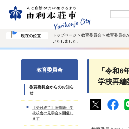
トップページ
>
教育委員会
>
教育委員会
現在の位置
いたしました。
教育委員会
「令和6
学校再編
教育委員会からのお知ら
せ
【受付終了】旧鶴舞小学
校校舎の見学会を開催し
ます