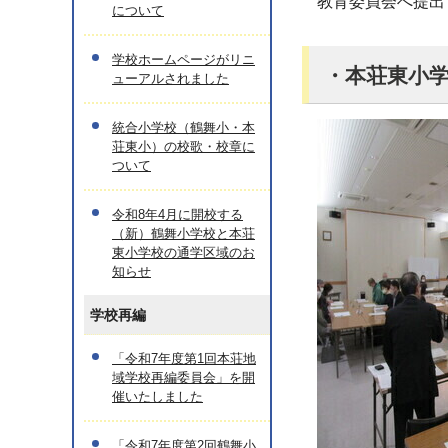
教育委員会へ提出
について
学校ホームページがリニ
・本荘東小
ューアルされました
統合小学校（鶴舞小・本
荘東小）の校歌・校章に
ついて
令和8年4月に開校する
（新）鶴舞小学校と本荘
東小学校の通学区域のお
知らせ
学校再編
「令和7年度第1回本荘地
域学校再編委員会」を開
催いたしました
「令和7年度第2回鶴舞小