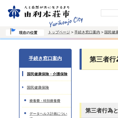
トップページ
>
手続き窓口案内
>
国民健
現在の位置
手続き窓口案内
第三者行
国民健康保険・介護保険
国民健康保険
療養費・特別療養費
第三者行為
データヘルス計画につい