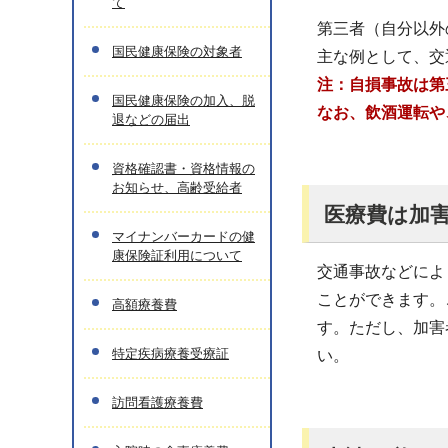
て
第三者（自分以外
国民健康保険の対象者
主な例として、交
注：自損事故は第
国民健康保険の加入、脱
なお、飲酒運転や
退などの届出
資格確認書・資格情報の
お知らせ、高齢受給者
医療費は加
マイナンバーカードの健
康保険証利用について
交通事故などによ
ことができます。
高額療養費
す。ただし、加害
特定疾病療養受療証
い。
訪問看護療養費