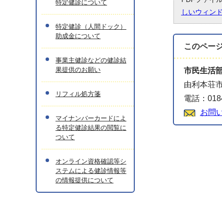
特定健診について
しいウィン
特定健診（人間ドック）
助成金について
このペー
事業主健診などの健診結
果提供のお願い
市民生活
由利本荘市
リフィル処方箋
電話：0184
お問
マイナンバーカードによ
る特定健診結果の閲覧に
ついて
オンライン資格確認等シ
ステムによる健診情報等
の情報提供について