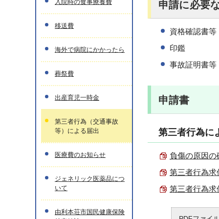
入院時の食事療養費
申請に必要
移送費
資格確認書等
印鑑
海外で病院にかかったら
事故証明書等
葬祭費
出産育児一時金
申請書
第三者行為（交通事故
等）による届出
第三者行為に
医療費のお知らせ
負傷の原因の確認
第三者行為求償申
ジェネリック医薬品につ
いて
第三者行為求償
由利本荘市国民健康保険
PDFファイ