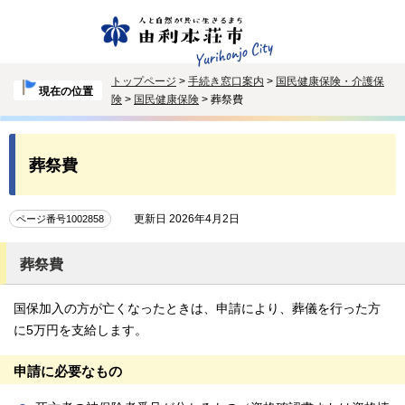
トップページ
>
手続き窓口案内
>
国民健康保険・介護保
現在の位置
険
>
国民健康保険
> 葬祭費
葬祭費
更新日 2026年4月2日
ページ番号1002858
葬祭費
国保加入の方が亡くなったときは、申請により、葬儀を行った方
に5万円を支給します。
申請に必要なもの