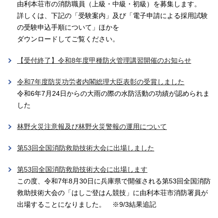
由利本荘市の消防職員（上級・中級・初級）を募集します。
詳しくは、下記の「受験案内」及び「電子申請による採用試験
の受験申込手順について」ほかを
ダウンロードしてご覧ください。
【受付終了】令和8年度甲種防火管理講習開催のお知らせ
令和7年度防災功労者内閣総理大臣表彰の受賞しました
令和6年7月24日からの大雨の際の水防活動の功績が認められま
した
林野火災注意報及び林野火災警報の運用について
第53回全国消防救助技術大会に出場しました
第53回全国消防救助技術大会に出場します
この度、令和7年8月30日に兵庫県で開催される第53回全国消防
救助技術大会の「はしご登はん競技」に由利本荘市消防署員が
出場することになりました。 ※9/3結果追記