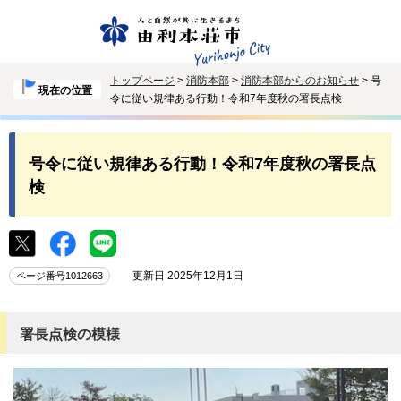
トップページ
>
消防本部
>
消防本部からのお知らせ
> 号
現在の位置
令に従い規律ある行動！令和7年度秋の署長点検
号令に従い規律ある行動！令和7年度秋の署長点
検
更新日 2025年12月1日
ページ番号1012663
署長点検の模様