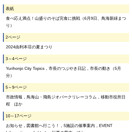
表紙
食べ応え満点！山盛りのそば完食に挑戦（6月9日、鳥海新緑まつ
り）
2ページ
2024由利本荘の夏まつり
3～4ページ
Yurihonjo City Topics，市長のつぶやき日記，市長の動き（5月
分）
5～9ページ
市政情報，鳥海山・飛島ジオパークリレーコラム，移動市役所日
程 ほか
10～17ページ
お知らせ，図書館へ行こう！，5施設の催事案内，EVENT