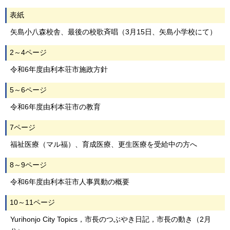
表紙
矢島小八森校舎、最後の校歌斉唱（3月15日、矢島小学校にて）
2～4ページ
令和6年度由利本荘市施政方針
5～6ページ
令和6年度由利本荘市の教育
7ページ
福祉医療（マル福）、育成医療、更生医療を受給中の方へ
8～9ページ
令和6年度由利本荘市人事異動の概要
10～11ページ
Yurihonjo City Topics，市長のつぶやき日記，市長の動き（2月