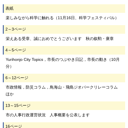
表紙
楽しみながら科学に触れる（11月16日、科学フェスティバル）
2～3ページ
栄えある受章、誠におめでとうございます 秋の叙勲・褒章
4～5ページ
Yurihonjo City Topics，市長のつぶやき日記，市長の動き（10月
分）
6～12ページ
市政情報，防災コラム，鳥海山・飛島ジオパークリレーコラム
ほか
13～15ページ
市の人事行政運営状況 人事概要を公表します
16ページ