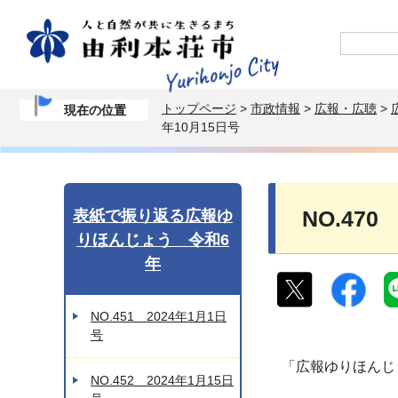
トップページ
>
市政情報
>
広報・広聴
>
現在の位置
年10月15日号
表紙で振り返る広報ゆ
NO.470
りほんじょう 令和6
年
NO.451 2024年1月1日
号
「広報ゆりほんじ
NO.452 2024年1月15日