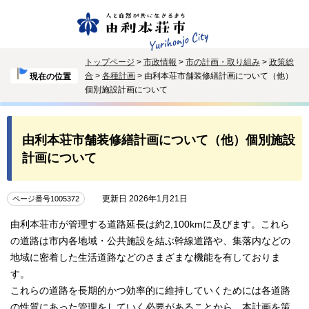
トップページ
>
市政情報
>
市の計画・取り組み
>
政策総
合
>
各種計画
> 由利本荘市舗装修繕計画について（他）
現在の位置
個別施設計画について
由利本荘市舗装修繕計画について（他）個別施設
計画について
更新日 2026年1月21日
ページ番号1005372
由利本荘市が管理する道路延長は約2,100kmに及びます。これら
の道路は市内各地域・公共施設を結ぶ幹線道路や、集落内などの
地域に密着した生活道路などのさまざまな機能を有しておりま
す。
これらの道路を長期的かつ効率的に維持していくためには各道路
の性質にあった管理をしていく必要があることから、本計画を策