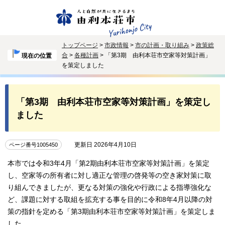
トップページ
>
市政情報
>
市の計画・取り組み
>
政策総
合
>
各種計画
> 「第3期 由利本荘市空家等対策計画」
現在の位置
を策定しました
「第3期 由利本荘市空家等対策計画」を策定し
ました
更新日 2026年4月10日
ページ番号1005450
本市では令和3年4月「第2期由利本荘市空家等対策計画」を策定
し、空家等の所有者に対し適正な管理の啓発等の空き家対策に取
り組んできましたが、更なる対策の強化や行政による指導強化な
ど、課題に対する取組を拡充する事を目的に令和8年4月以降の対
策の指針を定める「第3期由利本荘市空家等対策計画」を策定しま
した。