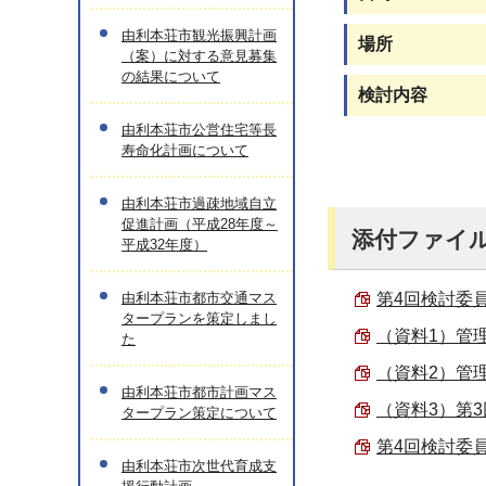
由利本荘市観光振興計画
場所
（案）に対する意見募集
の結果について
検討内容
由利本荘市公営住宅等長
寿命化計画について
由利本荘市過疎地域自立
促進計画（平成28年度～
添付ファイ
平成32年度）
由利本荘市都市交通マス
第4回検討委員会
タープランを策定しまし
（資料1）管理
た
（資料2）管理
由利本荘市都市計画マス
（資料3）第3
タープラン策定について
第4回検討委員
由利本荘市次世代育成支