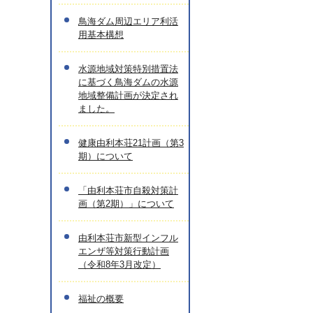
鳥海ダム周辺エリア利活
用基本構想
水源地域対策特別措置法
に基づく鳥海ダムの水源
地域整備計画が決定され
ました。
健康由利本荘21計画（第3
期）について
「由利本荘市自殺対策計
画（第2期）」について
由利本荘市新型インフル
エンザ等対策行動計画
（令和8年3月改定）
福祉の概要