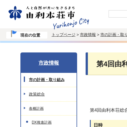
トップページ
>
市政情報
>
市の計画・取
現在の位置
市政情報
第4回由
市の計画・取り組み
政策総合
各種計画
第4回由利本荘総
DX推進計画
日時