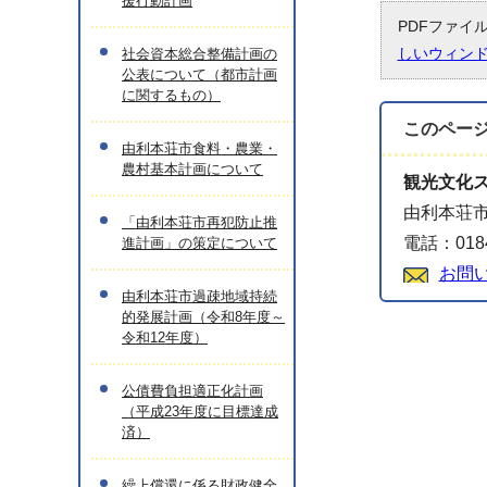
援行動計画
PDFファイ
しいウィン
社会資本総合整備計画の
公表について（都市計画
に関するもの）
このペー
由利本荘市食料・農業・
農村基本計画について
観光文化
由利本荘市
「由利本荘市再犯防止推
電話：0184
進計画」の策定について
お問
由利本荘市過疎地域持続
的発展計画（令和8年度～
令和12年度）
公債費負担適正化計画
（平成23年度に目標達成
済）
繰上償還に係る財政健全