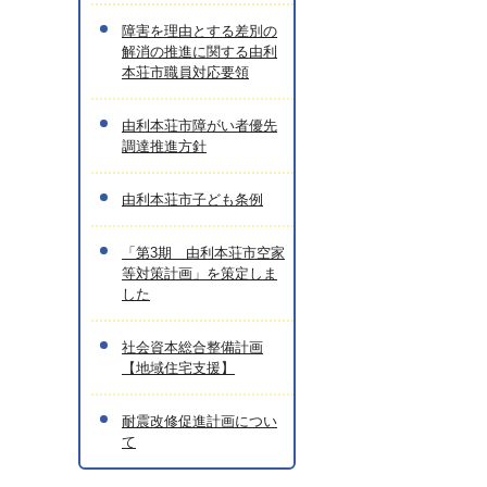
障害を理由とする差別の
解消の推進に関する由利
本荘市職員対応要領
由利本荘市障がい者優先
調達推進方針
由利本荘市子ども条例
「第3期 由利本荘市空家
等対策計画」を策定しま
した
社会資本総合整備計画
【地域住宅支援】
耐震改修促進計画につい
て