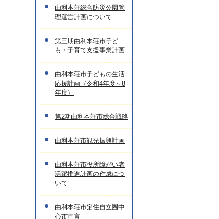
由利本荘総合防災公園管
理運営計画について
第三期由利本荘市子ど
も・子育て支援事業計画
由利本荘市子どもの生活
応援計画（令和4年度～8
年度）
第2期由利本荘市総合戦略
由利本荘市観光振興計画
由利本荘市役所障がい者
活躍推進計画の作成につ
いて
由利本荘市定住自立圏中
心市宣言