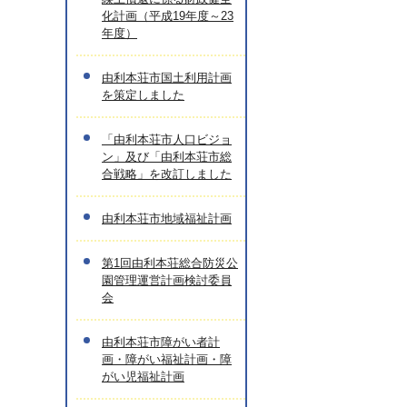
化計画（平成19年度～23
年度）
由利本荘市国土利用計画
を策定しました
「由利本荘市人口ビジョ
ン」及び「由利本荘市総
合戦略」を改訂しました
由利本荘市地域福祉計画
第1回由利本荘総合防災公
園管理運営計画検討委員
会
由利本荘市障がい者計
画・障がい福祉計画・障
がい児福祉計画