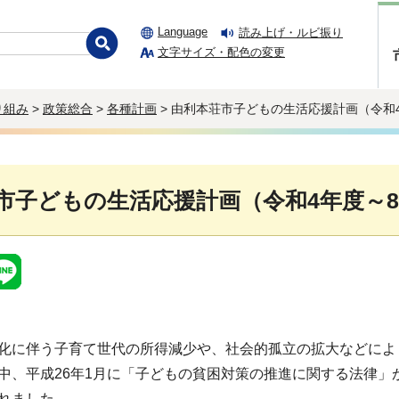
Language
読み上げ・ルビ振り
文字サイズ・配色の変更
り組み
>
政策総合
>
各種計画
> 由利本荘市子どもの生活応援計画（令和
市子どもの生活応援計画（令和4年度～
化に伴う子育て世代の所得減少や、社会的孤立の拡大などによ
中、平成26年1月に「子どもの貧困対策の推進に関する法律」
れました。