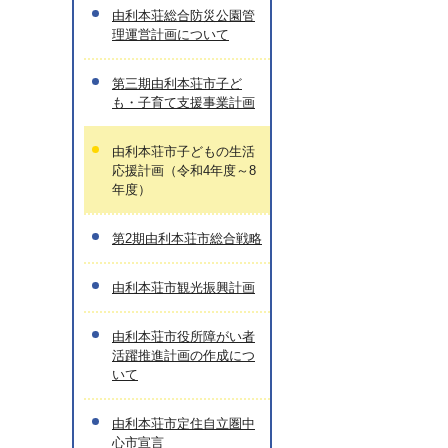
由利本荘総合防災公園管
理運営計画について
第三期由利本荘市子ど
も・子育て支援事業計画
由利本荘市子どもの生活
応援計画（令和4年度～8
年度）
第2期由利本荘市総合戦略
由利本荘市観光振興計画
由利本荘市役所障がい者
活躍推進計画の作成につ
いて
由利本荘市定住自立圏中
心市宣言