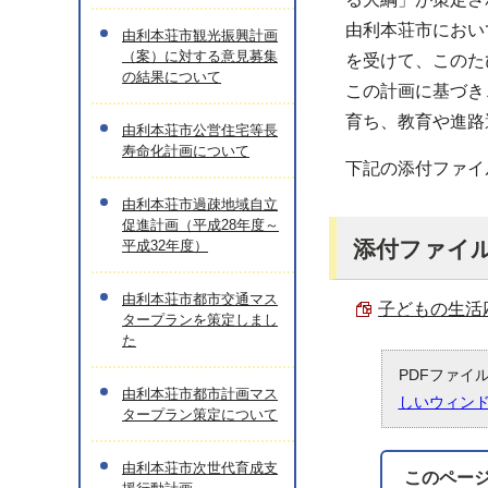
由利本荘市におい
由利本荘市観光振興計画
（案）に対する意見募集
を受けて、このた
の結果について
この計画に基づき
育ち、教育や進路
由利本荘市公営住宅等長
寿命化計画について
下記の添付ファイ
由利本荘市過疎地域自立
促進計画（平成28年度～
添付ファイ
平成32年度）
由利本荘市都市交通マス
子どもの生活応
タープランを策定しまし
た
PDFファイ
由利本荘市都市計画マス
しいウィン
タープラン策定について
由利本荘市次世代育成支
このペー