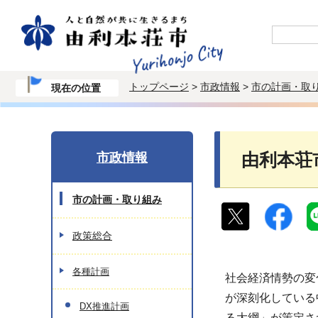
トップページ
>
市政情報
>
市の計画・取
現在の位置
市政情報
由利本荘
市の計画・取り組み
政策総合
各種計画
社会経済情勢の変
が深刻化している
DX推進計画
る大綱」が策定さ