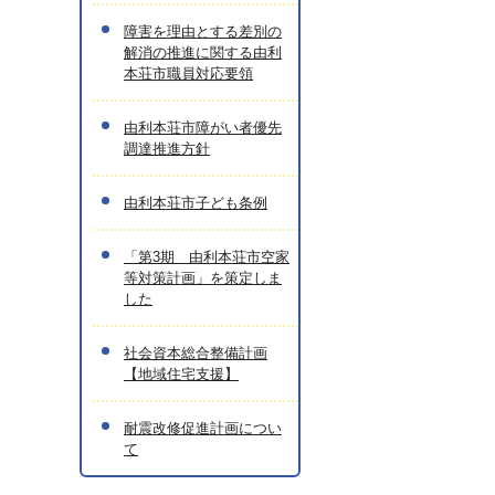
障害を理由とする差別の
解消の推進に関する由利
本荘市職員対応要領
由利本荘市障がい者優先
調達推進方針
由利本荘市子ども条例
「第3期 由利本荘市空家
等対策計画」を策定しま
した
社会資本総合整備計画
【地域住宅支援】
耐震改修促進計画につい
て