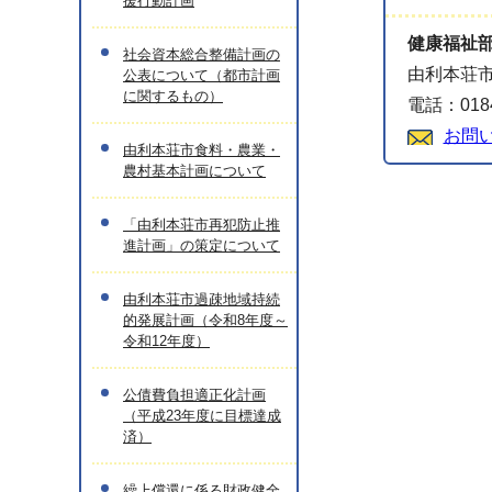
援行動計画
健康福祉
社会資本総合整備計画の
由利本荘
公表について（都市計画
に関するもの）
電話：0184
お問
由利本荘市食料・農業・
農村基本計画について
「由利本荘市再犯防止推
進計画」の策定について
由利本荘市過疎地域持続
的発展計画（令和8年度～
令和12年度）
公債費負担適正化計画
（平成23年度に目標達成
済）
繰上償還に係る財政健全