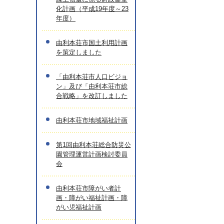
化計画（平成19年度～23
年度）
由利本荘市国土利用計画
を策定しました
「由利本荘市人口ビジョ
ン」及び「由利本荘市総
合戦略」を改訂しました
由利本荘市地域福祉計画
第1回由利本荘総合防災公
園管理運営計画検討委員
会
由利本荘市障がい者計
画・障がい福祉計画・障
がい児福祉計画