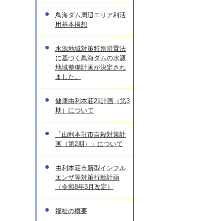
鳥海ダム周辺エリア利活
用基本構想
水源地域対策特別措置法
に基づく鳥海ダムの水源
地域整備計画が決定され
ました。
健康由利本荘21計画（第3
期）について
「由利本荘市自殺対策計
画（第2期）」について
由利本荘市新型インフル
エンザ等対策行動計画
（令和8年3月改定）
福祉の概要