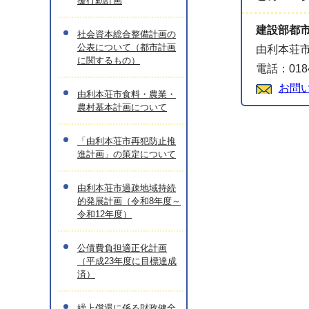
援行動計画
建設部都
社会資本総合整備計画の
公表について（都市計画
由利本荘市
に関するもの）
電話：0184
お問
由利本荘市食料・農業・
農村基本計画について
「由利本荘市再犯防止推
進計画」の策定について
由利本荘市過疎地域持続
的発展計画（令和8年度～
令和12年度）
公債費負担適正化計画
（平成23年度に目標達成
済）
繰上償還に係る財政健全