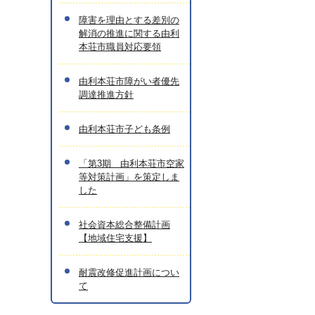
障害を理由とする差別の
解消の推進に関する由利
本荘市職員対応要領
由利本荘市障がい者優先
調達推進方針
由利本荘市子ども条例
「第3期 由利本荘市空家
等対策計画」を策定しま
した
社会資本総合整備計画
【地域住宅支援】
耐震改修促進計画につい
て