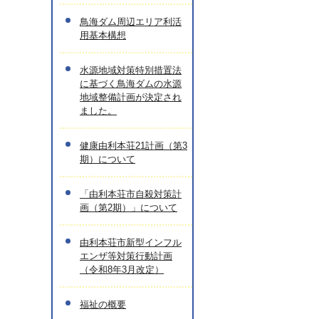
鳥海ダム周辺エリア利活
用基本構想
水源地域対策特別措置法
に基づく鳥海ダムの水源
地域整備計画が決定され
ました。
健康由利本荘21計画（第3
期）について
「由利本荘市自殺対策計
画（第2期）」について
由利本荘市新型インフル
エンザ等対策行動計画
（令和8年3月改定）
福祉の概要