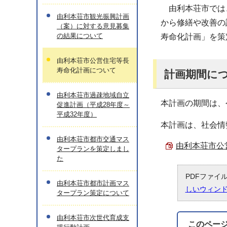
由利本荘市では、
由利本荘市観光振興計画
から修繕や改善の
（案）に対する意見募集
の結果について
寿命化計画」を策
由利本荘市公営住宅等長
寿命化計画について
計画期間に
由利本荘市過疎地域自立
本計画の期間は、
促進計画（平成28年度～
平成32年度）
本計画は、社会情
由利本荘市都市交通マス
由利本荘市公営
タープランを策定しまし
た
PDFファイ
由利本荘市都市計画マス
しいウィン
タープラン策定について
由利本荘市次世代育成支
このペー