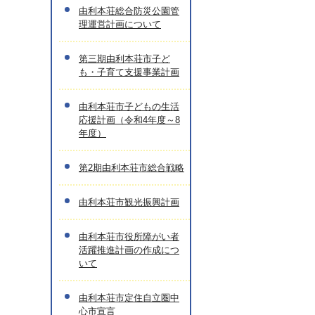
由利本荘総合防災公園管
理運営計画について
第三期由利本荘市子ど
も・子育て支援事業計画
由利本荘市子どもの生活
応援計画（令和4年度～8
年度）
第2期由利本荘市総合戦略
由利本荘市観光振興計画
由利本荘市役所障がい者
活躍推進計画の作成につ
いて
由利本荘市定住自立圏中
心市宣言