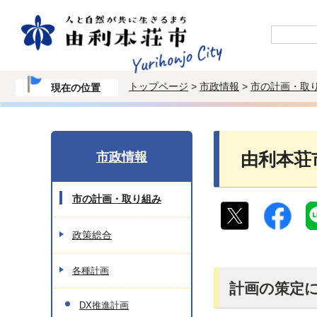
トップページ
>
市政情報
>
市の計画・取
現在の位置
市政情報
由利本荘
市の計画・取り組み
政策総合
各種計画
計画の策定
DX推進計画