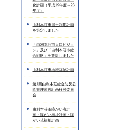
化計画（平成19年度～23
年度）
由利本荘市国土利用計画
を策定しました
「由利本荘市人口ビジョ
ン」及び「由利本荘市総
合戦略」を改訂しました
由利本荘市地域福祉計画
第1回由利本荘総合防災公
園管理運営計画検討委員
会
由利本荘市障がい者計
画・障がい福祉計画・障
がい児福祉計画