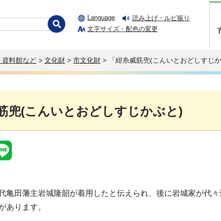
Language
読み上げ・ルビ振り
文字サイズ・配色の変更
・資料館など
>
文化財
>
市文化財
> 「紺糸威筋兜(こんいとおどしすじか
筋兜(こんいとおどしすじかぶと)
代亀田藩主岩城隆韶が着用したと伝えられ、後に岩城家が代々
があります。