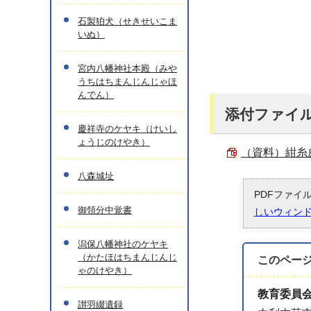
石製狛犬（せきせいこま
いぬ）
宮内八幡神社本殿（みや
うちはちまんじんじゃほ
んでん）
添付ファイ
慶祥寺のケヤキ（けいし
ょうじのけやき）
（資料）紺糸威筋
八森城址
PDFファイ
御領分中覚書
しいウィン
潟保八幡神社のケヤキ
（かたほはちまんじんじ
このペー
ゃのけやき）
教育委員
讃羽綴遺録