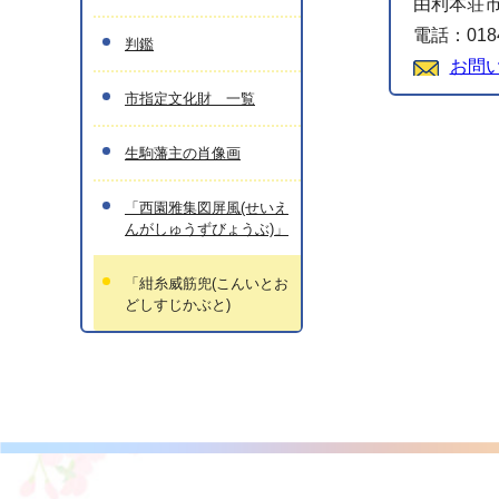
由利本荘市
電話：0184
判鑑
お問
市指定文化財 一覧
生駒藩主の肖像画
「西園雅集図屏風(せいえ
んがしゅうずびょうぶ)」
「紺糸威筋兜(こんいとお
どしすじかぶと)