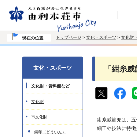
トップページ
>
文化・スポーツ
>
文化財
現在の位置
文化・スポーツ
「紺糸威
文化財・資料館など
文化財
市文化財
紺糸威筋兜は、五
細工や技法に特徴
銅印（どういん）