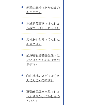
赤沼の赤松（あかぬまの
あかまつ）
本城満茂書状（ほんじょ
うみつしげしょじょう）
天神あやとり（てんじん
あやとり）
如意輪観音菩薩坐像（に
ょいりんかんのんぼさつ
ざぞう）
白山神社のスギ（はくさ
んじんじゃのすぎ）
菖蒲崎貝塚出土品（しょ
うぶざきかいづかしゅつ
どひん）