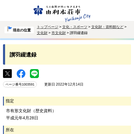
トップページ
>
文化・スポーツ
>
文化財・資料館など
>
現在の位置
文化財
>
市文化財
> 讃羽綴遺録
讃羽綴遺録
更新日 2022年12月14日
ページ番号1003591
指定
市有形文化財（歴史資料）
平成元年4月28日
所在