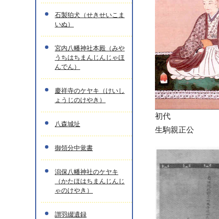
石製狛犬（せきせいこま
いぬ）
宮内八幡神社本殿（みや
うちはちまんじんじゃほ
んでん）
慶祥寺のケヤキ（けいし
ょうじのけやき）
初代
八森城址
生駒親正公
御領分中覚書
潟保八幡神社のケヤキ
（かたほはちまんじんじ
ゃのけやき）
讃羽綴遺録