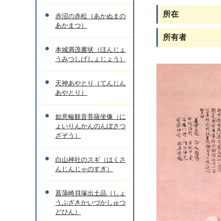
所在
赤沼の赤松（あかぬまの
あかまつ）
所有者
本城満茂書状（ほんじょ
うみつしげしょじょう）
天神あやとり（てんじん
あやとり）
如意輪観音菩薩坐像（に
ょいりんかんのんぼさつ
ざぞう）
白山神社のスギ（はくさ
んじんじゃのすぎ）
菖蒲崎貝塚出土品（しょ
うぶざきかいづかしゅつ
どひん）