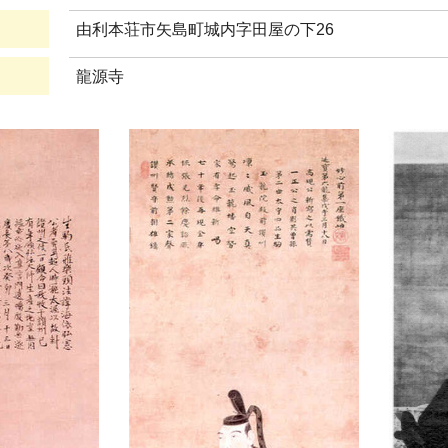
由利本荘市矢島町城内字田屋の下26
龍源寺