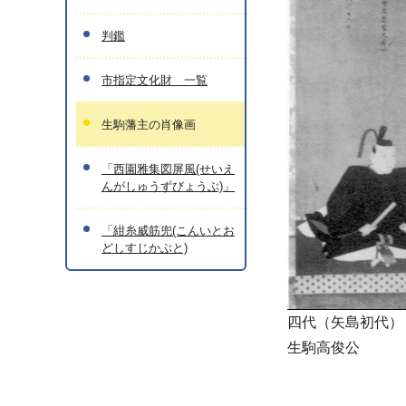
判鑑
市指定文化財 一覧
生駒藩主の肖像画
「西園雅集図屏風(せいえ
んがしゅうずびょうぶ)」
「紺糸威筋兜(こんいとお
どしすじかぶと)
四代（矢島初代）
生駒高俊公