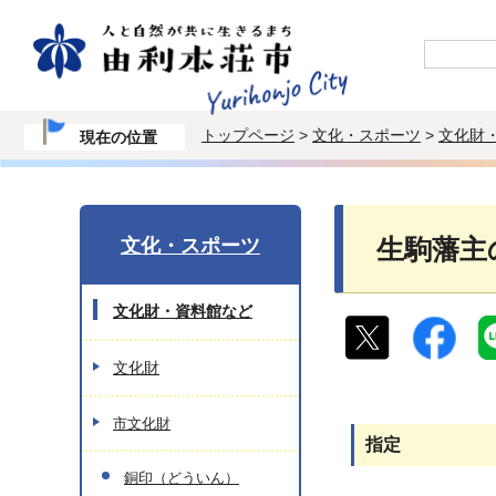
トップページ
>
文化・スポーツ
>
文化財
現在の位置
文化・スポーツ
生駒藩主
文化財・資料館など
文化財
市文化財
指定
銅印（どういん）