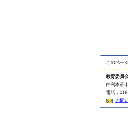
このペー
教育委員
由利本荘市
電話：0184
お問