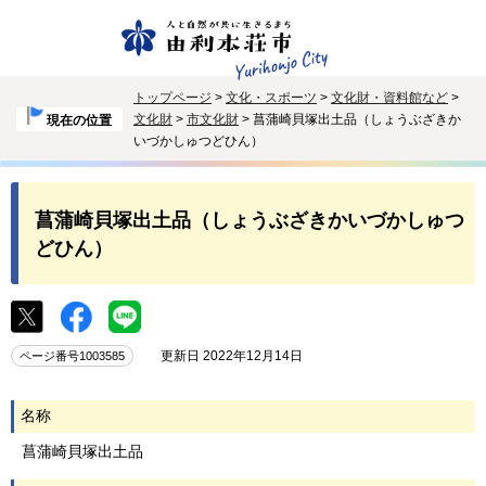
トップページ
>
文化・スポーツ
>
文化財・資料館など
>
文化財
>
市文化財
> 菖蒲崎貝塚出土品（しょうぶざきか
現在の位置
いづかしゅつどひん）
菖蒲崎貝塚出土品（しょうぶざきかいづかしゅつ
どひん）
更新日 2022年12月14日
ページ番号1003585
名称
菖蒲崎貝塚出土品