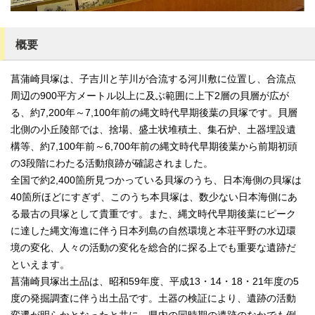
概要
菖蒲崎貝塚は、子吉川と芋川が合流する河川敷に位置し、合流点
周辺の900平方メートル以上に及ぶ範囲に上下2層の貝層が広が
る、約7,200年～7,100年前の縄文時代早期後葉の貝塚です。貝層
北側の小丘陵部では、捨場、盛土状堆積土、集石炉、土器埋設遺
構等、約7,100年前～6,700年前の縄文時代早期後葉から前期初頭
の3段階にわたる活動痕跡が確認されました。
全国で約2,400箇所見つかっている貝塚のうち、日本海側の貝塚は
40箇所ほどにすぎず、このうち本貝塚は、数少ない日本海側にあ
る最古の貝塚として貴重です。また、縄文時代早期後葉にピーク
に達した縄文海進に伴う日本列島の自然環境と本荘平野の水辺環
境の変化、人々の活動の変化を総合的に探る上でも重要な遺跡だ
といえます。
菖蒲崎貝塚出土品は、昭和59年度、平成13・14・18・21年度の5
度の発掘調査に伴う出土品です。土器の検証により、遺跡の活動