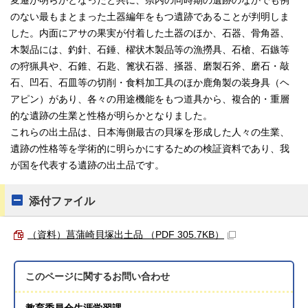
変遷が明らかとなったと共に、県内の同時期の遺跡のなかでも例
のない最もまとまった土器編年をもつ遺跡であることが判明しま
した。内面にアサの果実が付着した土器のほか、石器、骨角器、
木製品には、釣針、石錘、櫂状木製品等の漁撈具、石槍、石鏃等
の狩猟具や、石錐、石匙、篦状石器、掻器、磨製石斧、磨石・敲
石、凹石、石皿等の切削・食料加工具のほか鹿角製の装身具（ヘ
アピン）があり、各々の用途機能をもつ道具から、複合的・重層
的な遺跡の生業と性格が明らかとなりました。
これらの出土品は、日本海側最古の貝塚を形成した人々の生業、
遺跡の性格等を学術的に明らかにするための検証資料であり、我
が国を代表する遺跡の出土品です。
添付ファイル
（資料）菖蒲崎貝塚出土品 （PDF 305.7KB）
このページに関する
お問い合わせ