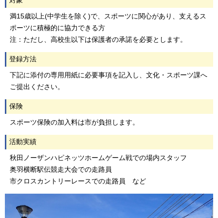
対象
満15歳以上(中学生を除く)で、スポーツに関心があり、支えるス
ポーツに積極的に協力できる方
注：ただし、高校生以下は保護者の承諾を必要とします。
登録方法
下記に添付の専用用紙に必要事項を記入し、文化・スポーツ課へ
ご提出ください。
保険
スポーツ保険の加入料は市が負担します。
活動実績
秋田ノーザンハピネッツホームゲーム戦での場内スタッフ
奥羽横断駅伝競走大会での走路員
市クロスカントリーレースでの走路員 など