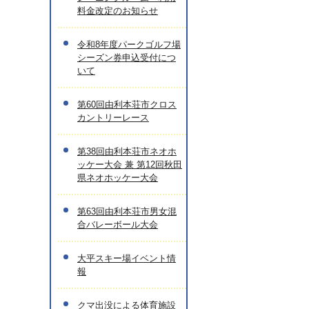
料金改定のお知らせ
令和8年度パークゴルフ場
シーズン券申込受付につ
いて
第60回由利本荘市クロス
カントリーレース
第38回由利本荘市ネオホ
ッケー大会 兼 第12回秋田
県ネオホッケー大会
第63回由利本荘市男女混
合バレーボール大会
大平スキー場イベント情
報
クマ出没による体育施設