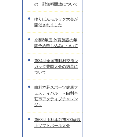
の一部無料開放について
ゆりほんモルック大会が
開催されました
令和8年度 体育施設の年
間予約申し込みについて
第34回全国市町村交流レ
ガッタ豊岡大会の結果に
ついて
由利本荘スポーツ健康フ
ェスティバル ～由利本
荘市アクティブチャレン
ジ～
第63回由利本荘市300歳以
上ソフトボール大会