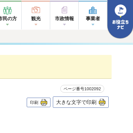
市民の方
観光
市政情報
事業者
ページ番号1002092
大きな文字で印刷
印刷