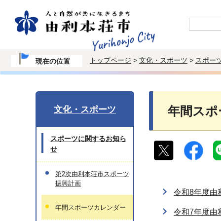
トップページ
>
文化・スポーツ
>
スポー
現在の位置
文化・スポーツ
年間スポ
スポーツに関するお知ら
せ
第2次由利本荘市スポーツ
振興計画
令和8年度由
年間スポーツカレンダー
令和7年度由