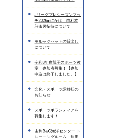
Jリーグプレシーズンマッ
チ2026inにかほ 由利本
荘市民招待について
モルックセットの貸出し
について
令和8年度親子スポーツ教
室 参加者募集！【参加
申込は終了しました。】
文化・スポーツ課移転の
お知らせ
スポーツボランティアを
募集します！
由利B&G海洋センター ト
レーニングルーム 利用