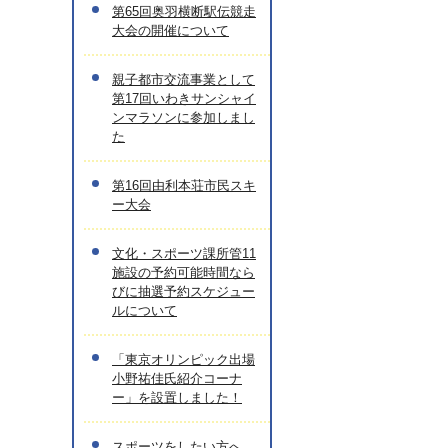
第65回奥羽横断駅伝競走
大会の開催について
親子都市交流事業として
第17回いわきサンシャイ
ンマラソンに参加しまし
た
第16回由利本荘市民スキ
ー大会
文化・スポーツ課所管11
施設の予約可能時間なら
びに抽選予約スケジュー
ルについて
「東京オリンピック出場
小野祐佳氏紹介コーナ
ー」を設置しました！
スポーツをしたい方へ