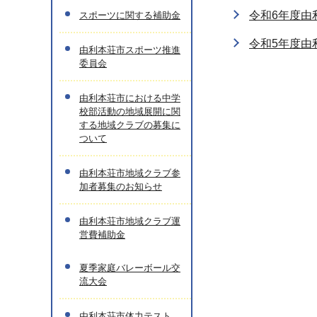
令和6年度由
スポーツに関する補助金
令和5年度由
由利本荘市スポーツ推進
委員会
由利本荘市における中学
校部活動の地域展開に関
する地域クラブの募集に
ついて
由利本荘市地域クラブ参
加者募集のお知らせ
由利本荘市地域クラブ運
営費補助金
夏季家庭バレーボール交
流大会
由利本荘市体力テスト