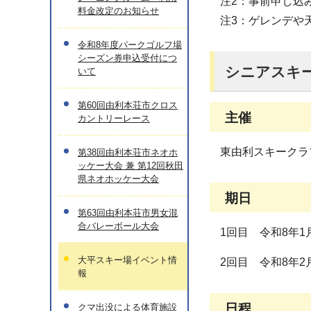
注2：事前申し込
料金改定のお知らせ
注3：ゲレンデや
令和8年度パークゴルフ場
シーズン券申込受付につ
シニアスキ
いて
第60回由利本荘市クロス
主催
カントリーレース
東由利スキークラ
第38回由利本荘市ネオホ
ッケー大会 兼 第12回秋田
県ネオホッケー大会
期日
第63回由利本荘市男女混
合バレーボール大会
1回目 令和8年1
大平スキー場イベント情
2回目 令和8年2
報
日程
クマ出没による体育施設