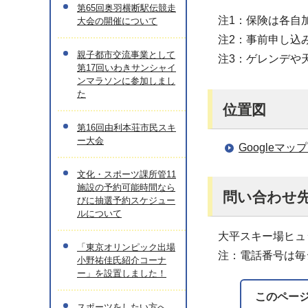
第65回奥羽横断駅伝競走
注1：保険は各自
大会の開催について
注2：事前申し込
親子都市交流事業として
注3：ゲレンデや
第17回いわきサンシャイ
ンマラソンに参加しまし
た
位置図
第16回由利本荘市民スキ
ー大会
Googleマ
文化・スポーツ課所管11
施設の予約可能時間なら
問い合わせ
びに抽選予約スケジュー
ルについて
大平スキー場ヒュッ
「東京オリンピック出場
注：電話番号は毎
小野祐佳氏紹介コーナ
ー」を設置しました！
このペー
スポーツをしたい方へ