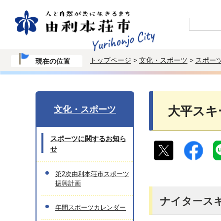
トップページ
>
文化・スポーツ
>
スポー
現在の位置
文化・スポーツ
大平スキ
スポーツに関するお知ら
せ
第2次由利本荘市スポーツ
振興計画
ナイタースキ
年間スポーツカレンダー