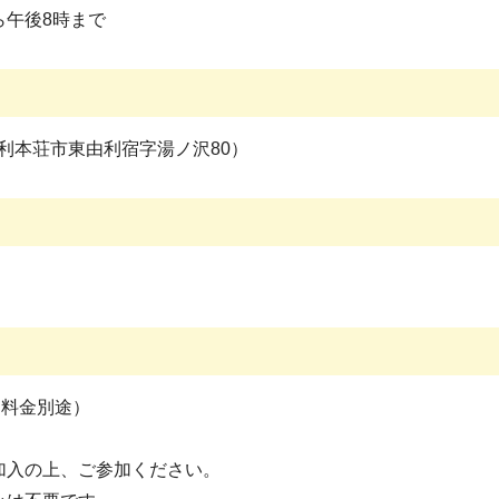
ら午後8時まで
利本荘市東由利宿字湯ノ沢80）
ト料金別途）
加入の上、ご参加ください。