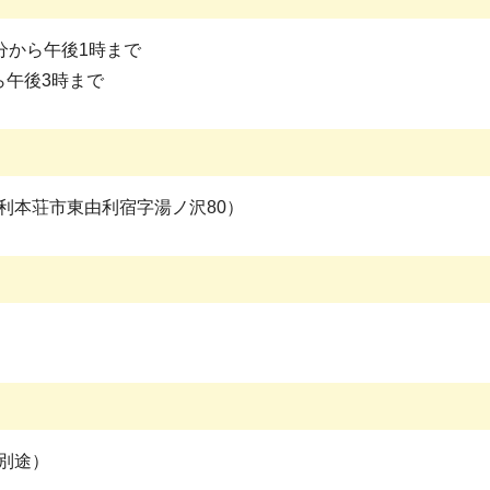
分から午後1時まで
ら午後3時まで
利本荘市東由利宿字湯ノ沢80）
別途）