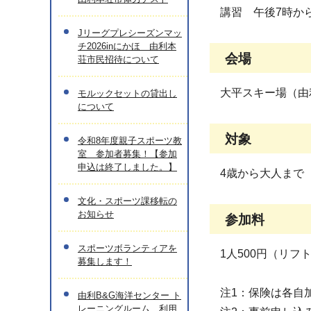
講習 午後7時か
Jリーグプレシーズンマッ
チ2026inにかほ 由利本
会場
荘市民招待について
大平スキー場（由
モルックセットの貸出し
について
対象
令和8年度親子スポーツ教
室 参加者募集！【参加
申込は終了しました。】
4歳から大人まで
文化・スポーツ課移転の
お知らせ
参加料
スポーツボランティアを
1人500円（リフ
募集します！
注1：保険は各自
由利B&G海洋センター ト
レーニングルーム 利用