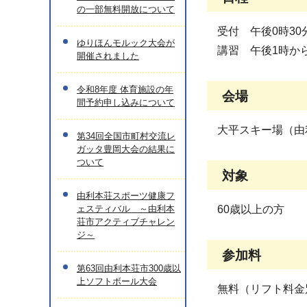
の一部無料開放について
受付 午後0時30
ゆりほんモルック大会が
講習 午後1時か
開催されました
令和8年度 体育施設の年
会場
間予約申し込みについて
大平スキー場（由
第34回全国市町村交流レ
ガッタ豊岡大会の結果に
ついて
対象
由利本荘スポーツ健康フ
ェスティバル ～由利本
60歳以上の方
荘市アクティブチャレン
ジ～
参加料
第63回由利本荘市300歳以
上ソフトボール大会
無料（リフト料金