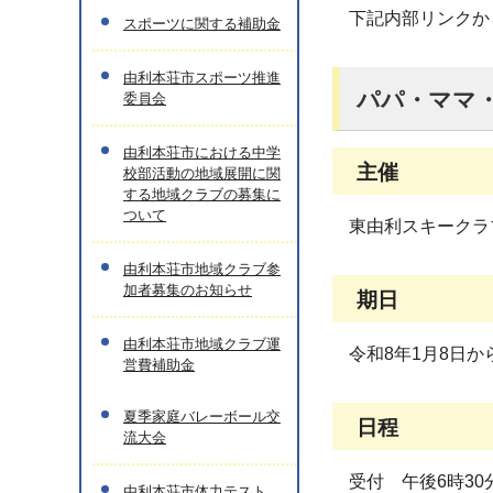
下記内部リンクか
スポーツに関する補助金
由利本荘市スポーツ推進
パパ・ママ
委員会
由利本荘市における中学
主催
校部活動の地域展開に関
する地域クラブの募集に
ついて
東由利スキークラ
由利本荘市地域クラブ参
加者募集のお知らせ
期日
由利本荘市地域クラブ運
令和8年1月8日か
営費補助金
夏季家庭バレーボール交
日程
流大会
受付 午後6時30
由利本荘市体力テスト