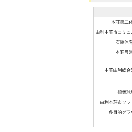
本荘第二
由利本荘市コミュ
石脇体
本荘弓
本荘由利総合
鶴舞球
由利本荘市ソフ
多目的グラ