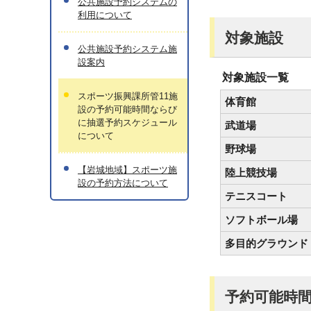
公共施設予約システムの
利用について
対象施設
公共施設予約システム施
設案内
対象施設一覧
スポーツ振興課所管11施
体育館
設の予約可能時間ならび
に抽選予約スケジュール
武道場
について
野球場
【岩城地域】スポーツ施
陸上競技場
設の予約方法について
テニスコート
ソフトボール場
多目的グラウンド
予約可能時