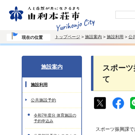
トップページ
>
施設案内
>
施設利用
>
公
現在の位置
施設案内
スポーツ
て
施設利用
公共施設予約
令和7年度分 体育施設の
予約申込み
スポーツ振興課で