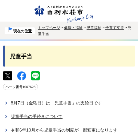
トップページ
>
健康・福祉
>
児童福祉
>
子育て支援
> 児
現在の位置
童手当
児童手当
ページ番号1007623
8月7日（金曜日）は「児童手当」の支給日です
児童手当の手続きについて
令和6年10月から児童手当の制度が一部変更になります